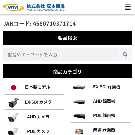
JANコード: 4580710371714
製品検索
商品カテゴリ
EX-SDI 録画機
日本製モデル
AHD 録画機
EX-SDI カメラ
POE 録画機
AHD カメラ
無線 録画機
POE カメラ