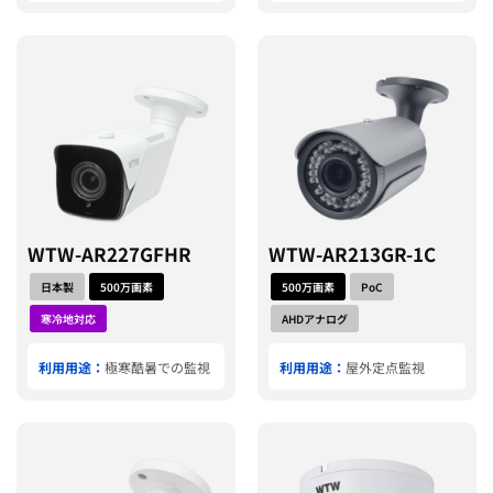
WTW-AR227GFHR
WTW-AR213GR-1C
日本製
500万画素
500万画素
PoC
寒冷地対応
AHDアナログ
利用用途：
極寒酷暑での監視
利用用途：
屋外定点監視