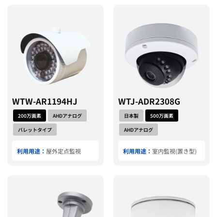
WTW-AR1194HJ
WTJ-ADR2308G
200万画素
AHDアナログ
日本製
500万画素
バレットタイプ
AHDアナログ
利用用途：
屋外定点監視
利用用途：
室内監視(置き型)