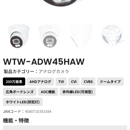
WTW-ADW45HAW
製品カテゴリー：
アナログカメラ
200万画素
AHDアナログ
TVI
CVI
CVBS
ドームタイプ
広角ボードレンズ
AOC機能
赤外線LED(可視型)
ホワイトLED(防犯灯)
JANコード：
4580710381584
機能・特徴