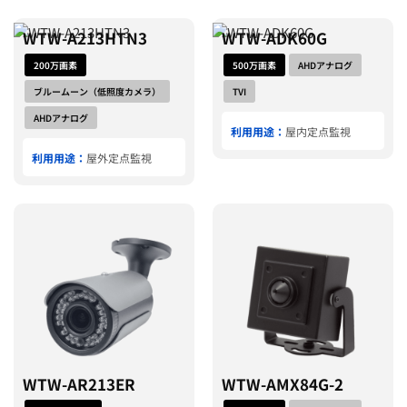
WTW-A213HTN3
WTW-ADK60G
200万画素
500万画素
AHDアナログ
ブルームーン（低照度カメラ）
TVI
AHDアナログ
利用用途：
屋内定点監視
利用用途：
屋外定点監視
WTW-AR213ER
WTW-AMX84G-2