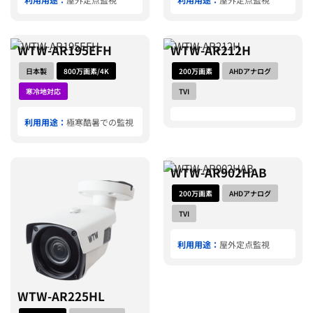
WTW-AR195EFH
WTW-AR212H
日本製
800万画素/4K
200万画素
AHDアナログ
寒冷地対応
TVI
利用用途：
極寒酷暑での監視
WTW-AR902HAB
200万画素
AHDアナログ
TVI
利用用途：
屋外定点監視
WTW-AR225HL