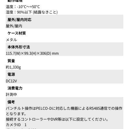
動作環境
温度：-10°C～+50°C
湿度：90%以下 (結露なきこと)
屋外/屋内対応
屋外/屋内
ケース材質
メタル
本体外形寸法
115.7(W)×99.3(H)×306(D) mm
質量
約1,330g
電源
DC12V
消費電力
計測中
備考
パンチルト操作はPELCO-Dに対応した機器によるRS485通信での操作
となります。
接続するコントローラーやDVR等は以下に設定してください。
カメラID 1