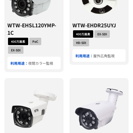
WTW-EHSL120YMP-
WTW-EHDR25UYJ
1C
400万画素
EX-SDI
400万画素
PoC
HD-SDI
EX-SDI
利用用途：
屋外広角監視
利用用途：
夜間カラー監視