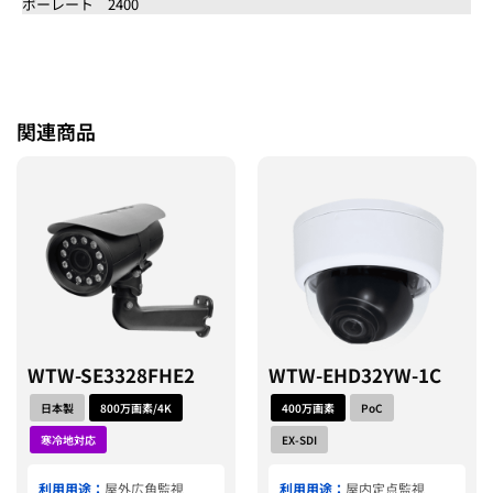
ボーレート 2400
関連商品
WTW-SE3328FHE2
WTW-EHD32YW-1C
日本製
800万画素/4K
400万画素
PoC
寒冷地対応
EX-SDI
利用用途：
屋外広角監視
利用用途：
屋内定点監視