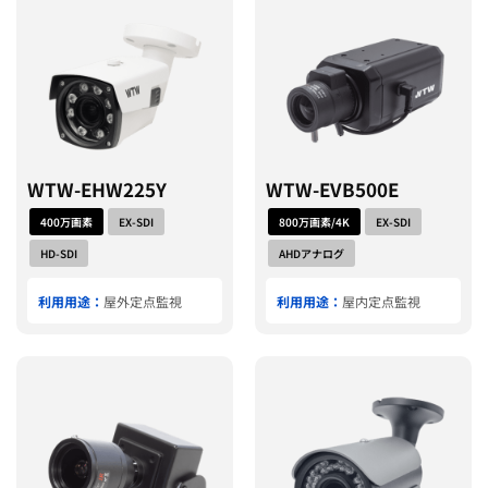
WTW-EHW225Y
WTW-EVB500E
400万画素
EX-SDI
800万画素/4K
EX-SDI
HD-SDI
AHDアナログ
利用用途：
屋外定点監視
利用用途：
屋内定点監視