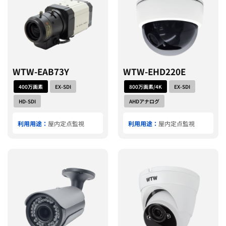
WTW-EAB73Y
WTW-EHD220E
400万画素
EX-SDI
800万画素/4K
EX-SDI
HD-SDI
AHDアナログ
利用用途：
屋内定点監視
利用用途：
屋内定点監視