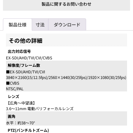
製品に関するお問い合わせ
製品仕様
寸法
ダウンロード
その他の詳細
出力対応信号
EX-SDI/AHD/TVI/CVI/CVBS
解像度/フレーム数
■EX-SDI/AHD/TVI/CVI
3840×2160(15/12.5fps)/2560×1440(30/25fps)/1920×1080(30/25fps)
■CVBS
NTSC/PAL
レンズ
【広角～中望遠】
3.6～11mm 電動バリフォーカルレンズ
画角
水平：約38～70°
PTZ(パンチルトズーム)