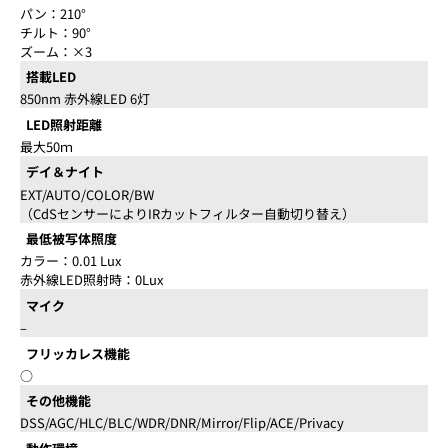
パン：210°
チルト：90°
ズーム：×3
搭載LED
850nm 赤外線LED 6灯
LED照射距離
最大50ｍ
デイ＆ナイト
EXT/AUTO/COLOR/BW
（CdSセンサーによりIRカットフィルター自動切り替え）
最低被写体照度
カラー：0.01 Lux
赤外線LED照射時：0Lux
マイク
–
フリッカレス機能
○
その他機能
DSS/AGC/HLC/BLC/WDR/DNR/Mirror/Flip/ACE/Privacy