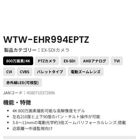
WTW-EHR994EPTZ
製品カテゴリー：
EX-SDIカメラ
800万画素/4K
PTZカメラ
EX-SDI
AHDアナログ
TVI
CVI
CVBS
バレットタイプ
電動ズームレンズ
赤外線LED(可視型)
JANコード：
4580710372896
機能・特徴
4K 800万画素撮影可能な高解像度モデル
左右210度と上下90度のパン・チルト操作が可能
3.6～11mmの電動光学約3倍ズームバリフォーカルレンズ:搭載
近距離～中遠監視向け