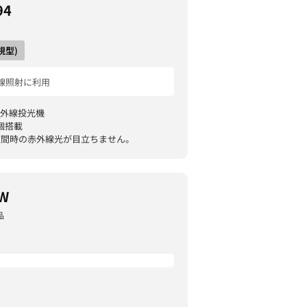
94
視型)
線照射に利用
赤外線投光機
2個搭載
、夜間時の赤外線光が目立ちません。
W
品