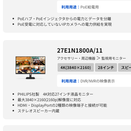
利用用途：
PoE給電用
PoEハブ・PoEインジェクタからの電力とデータを分離
PoE受電に対応していないIPカメラへの電力供給を実現
27E1N1800A/11
＞
アクセサリー・周辺機器
監視用モニター
4K(3840×2160)
28インチ
スピ
利用用途：
DVR/NVRの映像表示
PHILIPS社製 4K対応27インチ液晶モニター
最大3840×2160(2160p)解像度に対応
HDMI・DisplayPortの2種類の映像端子と接続が可能
ステレオスピーカー内蔵