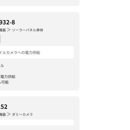
932-8
＞
機器
ソーラーパネル単体
イルカメラへの電力供給
ネル
ら電力供給
も可能
52
＞
機器
ダミーカメラ