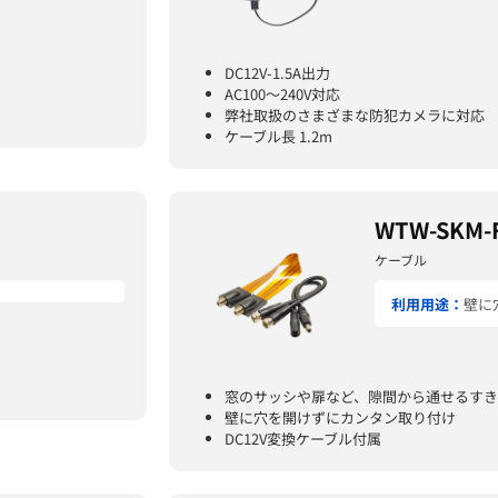
DC12V-1.5A出力
AC100～240V対応
弊社取扱のさまざまな防犯カメラに対応
ケーブル長 1.2m
WTW-SKM-F
ケーブル
利用用途：
壁に
窓のサッシや扉など、隙間から通せるすき
壁に穴を開けずにカンタン取り付け
DC12V変換ケーブル付属