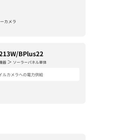
ミーカメラ
213W/BPlus22
＞
機器
ソーラーパネル単体
イルカメラへの電力供給