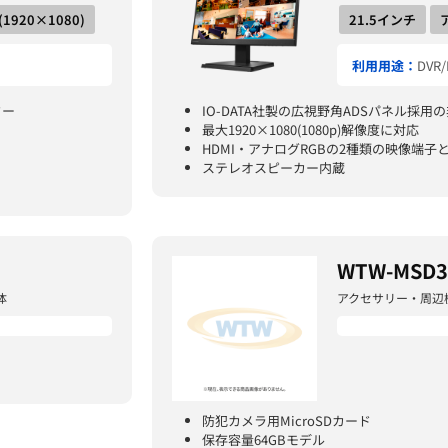
D(1920×1080)
21.5インチ
利用用途：
DVR
ター
IO-DATA社製の広視野角ADSパネル採用
最大1920×1080(1080p)解像度に対応
HDMI・アナログRGBの2種類の映像端子
ステレオスピーカー内蔵
WTW-MSD3
体
アクセサリー・周辺
防犯カメラ用MicroSDカード
保存容量64GBモデル