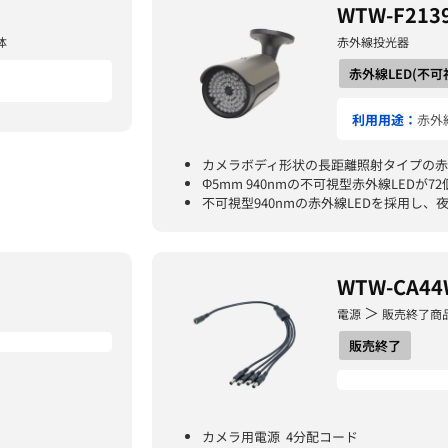
WTW-F213
体
赤外線投光器
赤外線LED(不可
利用用途：
赤外
カメラボディ形状の長距離照射タイプの
Φ5mm 940nmの不可視型赤外線LEDが7
不可視型940nmの赤外線LEDを採用し
WTW-CA44
＞
電源
販売終了商
販売終了
カメラ用電源 4分配コード