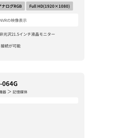
アナログRGB
Full HD(1920×1080)
/NVRの映像表示
の非光沢21.5インチ液晶モニター
と接続が可能
-064G
＞
機器
記憶媒体