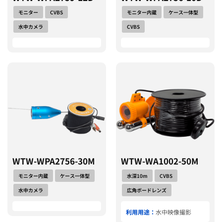
モニター
CVBS
モニター内蔵
ケース一体型
水中カメラ
CVBS
WTW-WPA2756-30M
WTW-WA1002-50M
モニター内蔵
ケース一体型
水深10m
CVBS
水中カメラ
広角ボードレンズ
利用用途：
水中映像撮影