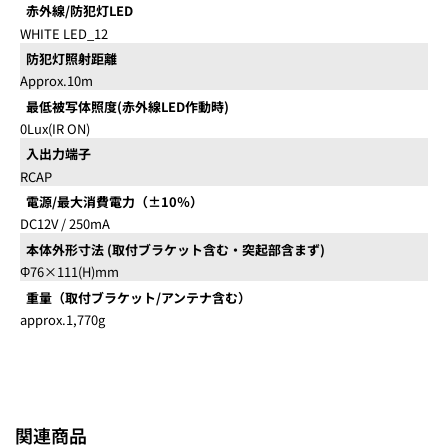
赤外線/防犯灯LED
WHITE LED_12
防犯灯照射距離
Approx.10m
最低被写体照度(赤外線LED作動時)
0Lux(IR ON)
入出力端子
RCAP
電源/最大消費電力（±10％）
DC12V / 250mA
本体外形寸法 (取付ブラケット含む・突起部含まず)
Φ76×111(H)mm
重量（取付ブラケット/アンテナ含む）
approx.1,770g
関連商品