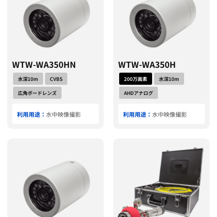
WTW-WA350HN
WTW-WA350H
水深10m
CVBS
200万画素
水深10m
広角ボードレンズ
AHDアナログ
利用用途：
水中映像撮影
利用用途：
水中映像撮影