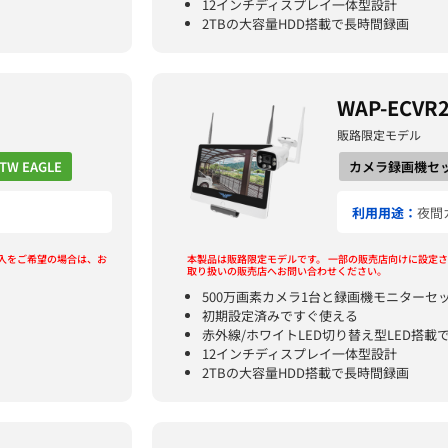
12インチディスプレイ一体型設計
2TBの大容量HDD搭載で長時間録画
WAP-ECVR
販路限定モデル
TW EAGLE
カメラ録画機セ
利用用途：
夜間
入をご希望の場合は、お
本製品は販路限定モデルです。
一部の販売店向けに設定さ
取り扱いの販売店へお問い合わせください。
500万画素カメラ1台と録画機モニターセ
初期設定済みですぐ使える
赤外線/ホワイトLED切り替え型LED搭載
12インチディスプレイ一体型設計
2TBの大容量HDD搭載で長時間録画