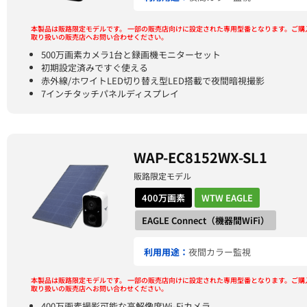
本製品は販路限定モデルです。
一部の販売店向けに設定された専用型番となります。ご購
取り扱いの販売店へお問い合わせください。
500万画素カメラ1台と録画機モニターセット
初期設定済みですぐ使える
赤外線/ホワイトLED切り替え型LED搭載で夜間暗視撮影
7インチタッチパネルディスプレイ
WAP-EC8152WX-SL1
販路限定モデル
400万画素
WTW EAGLE
EAGLE Connect（機器間WiFi）
利用用途：
夜間カラー監視
本製品は販路限定モデルです。
一部の販売店向けに設定された専用型番となります。ご購
取り扱いの販売店へお問い合わせください。
400万画素撮影可能な高解像度Wi-Fiカメラ