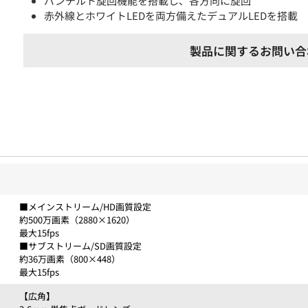
パンチルト旋回機能を搭載し、各方向に旋回
赤外線とホワイトLEDを両方備えたデュアルLEDを搭載
製品に関するお問い合
■メインストリーム/HD画質設定
約500万画素（2880×1620）
最大15fps
■サブストリーム/SD画質設定
約36万画素（800×448）
最大15fps
【広角】