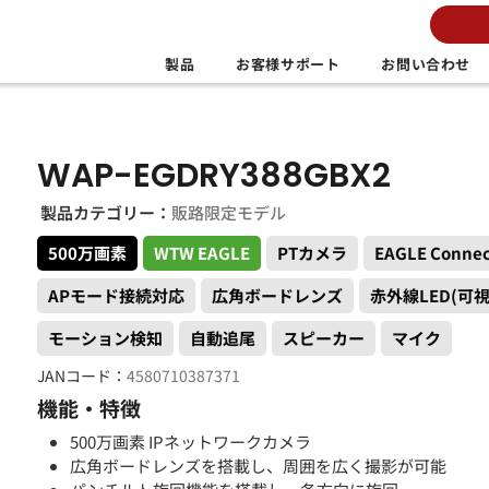
製品
お客様サポート
お問い合わせ
WAP-EGDRY388GBX2
製品カテゴリー：
販路限定モデル
500万画素
WTW EAGLE
PTカメラ
EAGLE Conn
APモード接続対応
広角ボードレンズ
赤外線LED(可視
モーション検知
自動追尾
スピーカー
マイク
JANコード：
4580710387371
機能・特徴
500万画素 IPネットワークカメラ
広角ボードレンズを搭載し、周囲を広く撮影が可能