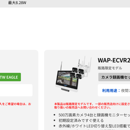
最大8.28W
WAP-ECVR
販路限定モデル
TW EAGLE
カメラ録画機セ
利用用途：
夜間
入をご希望の場合は、お
本製品は販路限定モデルです。
一部の販売店向けに設定さ
取り扱いの販売店へお問い合わせください。
500万画素カメラ4台と録画機モニターセ
初期設定済みですぐ使える
赤外線/ホワイトLED切り替え型LED搭載