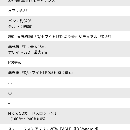
3.6mm 単焦点ボードレンズ
水平：約82°
パン：約320°
チルト：約80°
850nm 赤外線LED/ホワイトLED 切り替え型デュアルLED 8灯
赤外線LED：最大15ｍ
ホワイトLED：最大7m
ICR搭載
赤外線LED/ホワイトLED照射時：0Lux
◯
◯
–
Micro SDカードスロット×1
（16GB～128GB対応）
スマートフォンアプリ：WTW-EAGLE（iOS/Android）