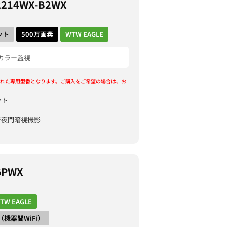
2214WX-B2WX
ット
500万画素
WTW EAGLE
カラー監視
れた専用型番となります。ご購入をご希望の場合は、お
ット
で夜間暗視撮影
GPWX
TW EAGLE
ct（機器間WiFi）