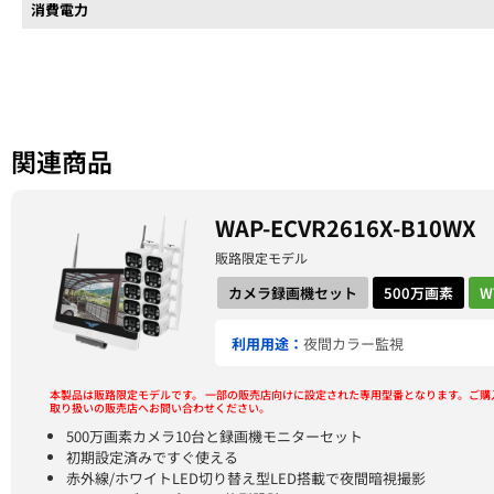
消費電力
関連商品
WAP-ECVR2616X-B10WX
販路限定モデル
カメラ録画機セット
500万画素
W
利用用途：
夜間カラー監視
本製品は販路限定モデルです。
一部の販売店向けに設定された専用型番となります。ご購
取り扱いの販売店へお問い合わせください。
500万画素カメラ10台と録画機モニターセット
初期設定済みですぐ使える
赤外線/ホワイトLED切り替え型LED搭載で夜間暗視撮影