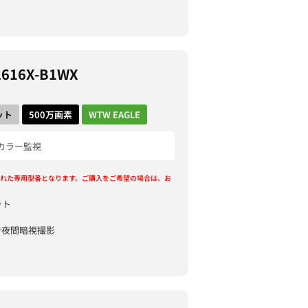
2616X-B1WX
ット
500万画素
WTW EAGLE
カラー監視
れた専用型番となります。ご購入をご希望の場合は、お
ット
で夜間暗視撮影