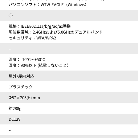
パソコンソフト：WTW-EAGLE（Windows）
◯
規格：IEEE802.11a/b/g/ac/ax準拠
周波数帯域：2.4GHzおよび5.0GHzのデュアルバンド
セキュリティ：WPA/WPA2
–
温度：-10°C～+50°C
湿度：90%以下 (結露しないこと）
屋外/屋内対応
プラスチック
Φ87×205(H) mm
約288g
DC12V
–