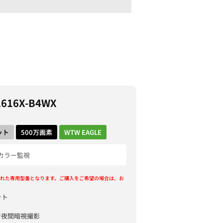
2616X-B4WX
ット
500万画素
WTW EAGLE
カラー監視
れた専用型番となります。ご購入をご希望の場合は、お
ット
で夜間暗視撮影