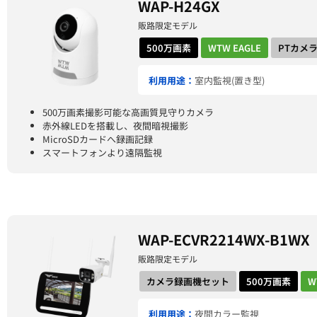
WAP-H24GX
販路限定モデル
500万画素
WTW EAGLE
PTカメ
利用用途：
室内監視(置き型)
500万画素撮影可能な高画質見守りカメラ
赤外線LEDを搭載し、夜間暗視撮影
MicroSDカードへ録画記録
スマートフォンより遠隔監視
WAP-ECVR2214WX-B1WX
販路限定モデル
カメラ録画機セット
500万画素
W
利用用途：
夜間カラー監視