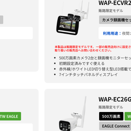
WAP-ECVR
販路限定モデル
ラ
カメラ録画機セ
利用用途：
夜間
本製品は販路限定モデルです。
一部の販売店向けに設定さ
取り扱いの販売店へお問い合わせください。
500万画素カメラ2台と録画機モニターセ
初期設定済みですぐ使える
赤外線/ホワイトLED切り替え型LED搭載
7インチタッチパネルディスプレイ
WAP-EC26
販路限定モデル
TW EAGLE
500万画素
W
EAGLE Conne