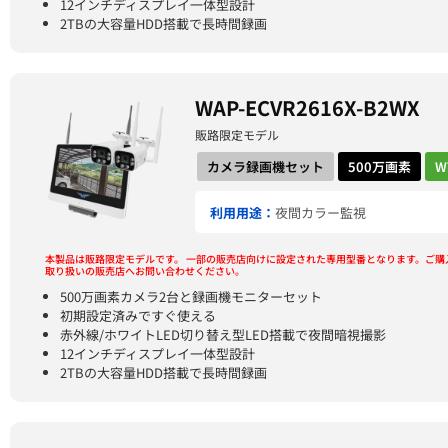
12インチディスプレイ一体型設計
2TBの大容量HDD搭載で長時間録画
WAP-ECVR2616X-B2WX
販路限定モデル
カメラ録画機セット
500万画素
W
利用用途：
夜間カラー監視
本製品は販路限定モデルです。
一部の販売店向けに設定された専用型番となります。ご購
取り扱いの販売店へお問い合わせください。
500万画素カメラ2台と録画機モニターセット
初期設定済みですぐ使える
赤外線/ホワイトLED切り替え型LED搭載で夜間暗視撮影
12インチディスプレイ一体型設計
2TBの大容量HDD搭載で長時間録画