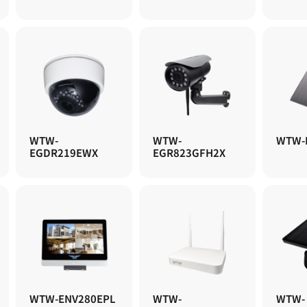
WTW-
WTW-
WTW-
EGDR219EWX
EGR823GFH2X
WTW-ENV280EPL
WTW-
WTW-