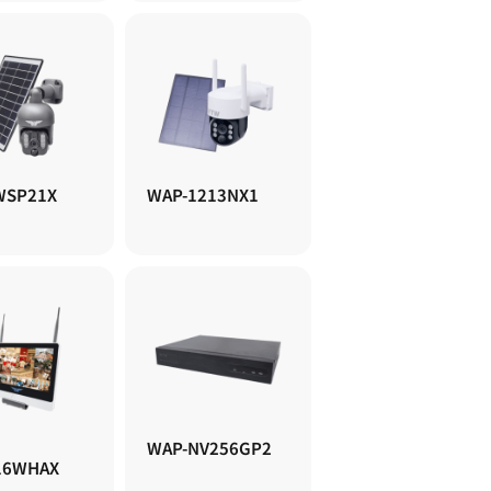
WSP21X
WAP-1213NX1
WAP-NV256GP2
16WHAX