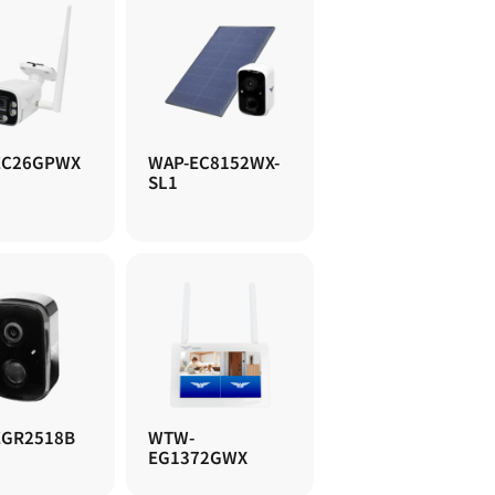
EC26GPWX
WAP-EC8152WX-
SL1
EGR2518B
WTW-
EG1372GWX