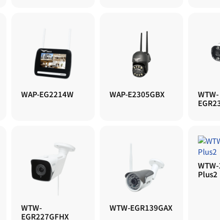
WAP-EG2214W
WAP-E2305GBX
WTW-
EGR2
WTW-
Plus2
WTW-
WTW-EGR139GAX
EGR227GFHX