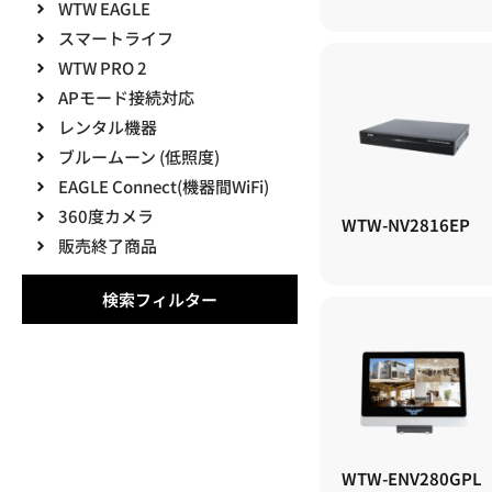
WTW EAGLE
スマートライフ
WTW PRO 2
APモード接続対応
レンタル機器
ブルームーン (低照度)
EAGLE Connect(機器間WiFi)
360度カメラ
WTW-NV2816EP
販売終了商品
検索フィルター
WTW-ENV280GPL