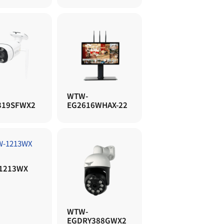
WTW-
319SFWX2
EG2616WHAX-22
1213WX
WTW-
EGDRY388GWX2