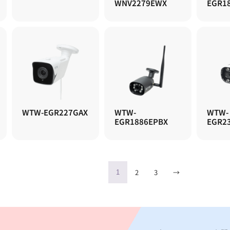
WNV2279EWX
EGR1
WTW-EGR227GAX
WTW-
WTW-
EGR1886EPBX
EGR2
2
3
→
1