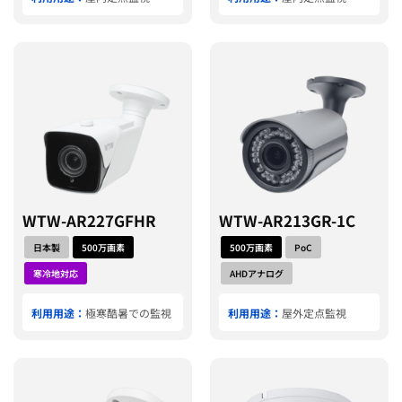
WTW-AR227GFHR
WTW-AR213GR-1C
日本製
500万画素
500万画素
PoC
寒冷地対応
AHDアナログ
利用用途：
極寒酷暑での監視
利用用途：
屋外定点監視