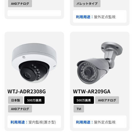
AHDアナログ
バレットタイプ
利用用途：
屋外定点監視
WTJ-ADR2308G
WTW-AR209GA
日本製
500万画素
500万画素
AHDアナログ
AHDアナログ
TVI
利用用途：
室内監視(置き型)
利用用途：
屋外定点監視