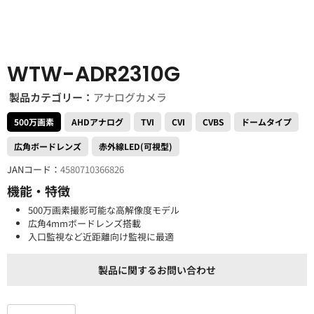
WTW-ADR2310G
製品カテゴリー：
アナログカメラ
500万画素
AHDアナログ
TVI
CVI
CVBS
ドームタイプ
広角ボードレンズ
赤外線LED(可視型)
JANコード：
4580710366826
機能・特徴
500万画素撮影可能な高解像度モデル
広角4mmボードレンズ搭載
入口監視など近距離向け監視に最適
製品に関するお問い合わせ