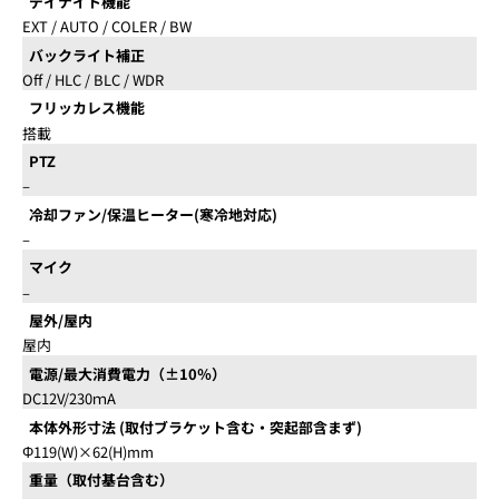
デイナイト機能
EXT / AUTO / COLER / BW
バックライト補正
Off / HLC / BLC / WDR
フリッカレス機能
搭載
PTZ
–
冷却ファン/保温ヒーター(寒冷地対応)
–
マイク
–
屋外/屋内
屋内
電源/最大消費電力（±10％）
DC12V/230ｍA
本体外形寸法 (取付ブラケット含む・突起部含まず)
Φ119(W)×62(H)mm
重量（取付基台含む）