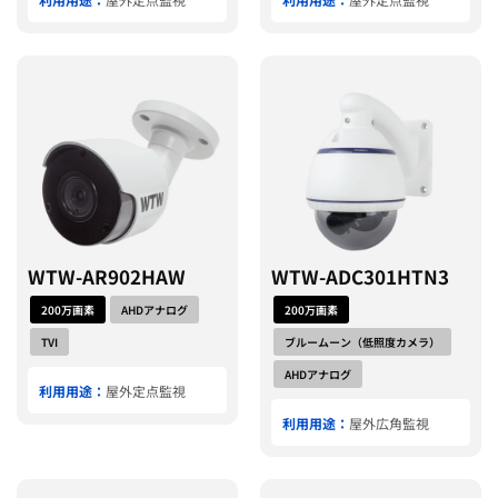
WTW-AR902HAW
WTW-ADC301HTN3
200万画素
AHDアナログ
200万画素
TVI
ブルームーン（低照度カメラ）
AHDアナログ
利用用途：
屋外定点監視
利用用途：
屋外広角監視