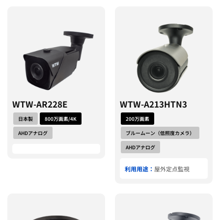
WTW-AR228E
WTW-A213HTN3
日本製
800万画素/4K
200万画素
AHDアナログ
ブルームーン（低照度カメラ）
AHDアナログ
利用用途：
屋外定点監視