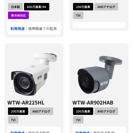
日本製
800万画素/4K
200万画素
AHDアナログ
寒冷地対応
TVI
利用用途：
極寒酷暑での監視
WTW-AR225HL
WTW-AR902HAB
200万画素
AHDアナログ
200万画素
AHDアナログ
TVI
TVI
利用用途：
屋外定点監視
利用用途：
屋外定点監視