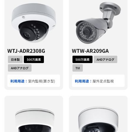
WTJ-ADR2308G
WTW-AR209GA
日本製
500万画素
500万画素
AHDアナログ
AHDアナログ
TVI
利用用途：
室内監視(置き型)
利用用途：
屋外定点監視