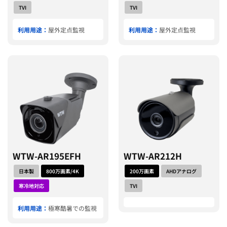
TVI
TVI
利用用途：
屋外定点監視
利用用途：
屋外定点監視
WTW-AR195EFH
WTW-AR212H
日本製
800万画素/4K
200万画素
AHDアナログ
寒冷地対応
TVI
利用用途：
極寒酷暑での監視