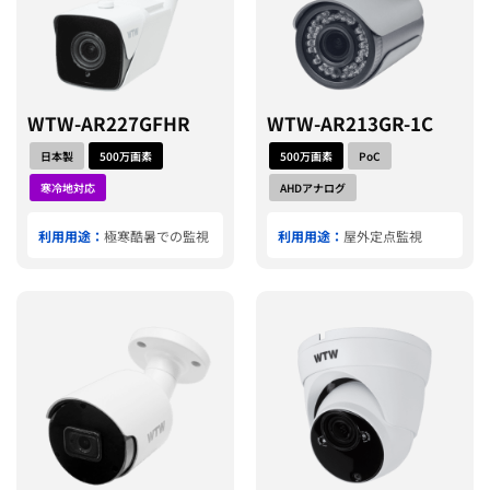
WTW-AR227GFHR
WTW-AR213GR-1C
日本製
500万画素
500万画素
PoC
寒冷地対応
AHDアナログ
利用用途：
極寒酷暑での監視
利用用途：
屋外定点監視