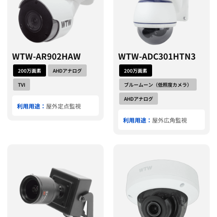
WTW-AR902HAW
WTW-ADC301HTN3
200万画素
AHDアナログ
200万画素
TVI
ブルームーン（低照度カメラ）
AHDアナログ
利用用途：
屋外定点監視
利用用途：
屋外広角監視