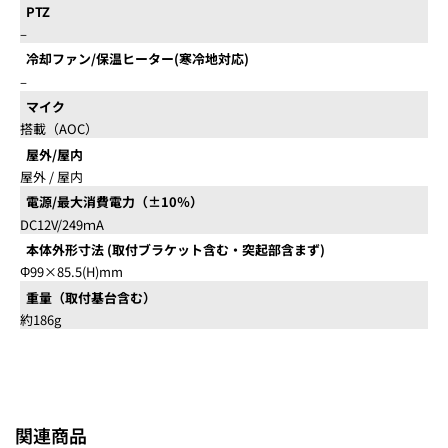
PTZ
–
冷却ファン/保温ヒーター(寒冷地対応)
–
マイク
搭載（AOC）
屋外/屋内
屋外 / 屋内
電源/最大消費電力（±10％）
DC12V/249ｍA
本体外形寸法 (取付ブラケット含む・突起部含まず)
Φ99×85.5(H)mm
重量（取付基台含む）
約186g
関連商品