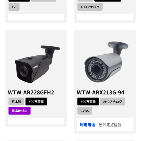
TVI
AHDアナログ
WTW-AR228GFH2
WTW-ARX213G-94
日本製
500万画素
500万画素
AHDアナログ
寒冷地対応
CVBS
利用用途：
屋外定点監視