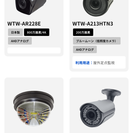
WTW-AR228E
WTW-A213HTN3
日本製
800万画素/4K
200万画素
AHDアナログ
ブルームーン（低照度カメラ）
AHDアナログ
利用用途：
屋外定点監視