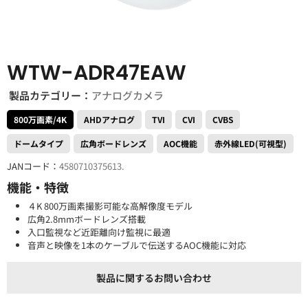
WTW-ADR47EAW
製品カテゴリー：
アナログカメラ
800万画素/4K
AHDアナログ
TVI
CVI
CVBS
ドームタイプ
広角ボードレンズ
AOC機能
赤外線LED(可視型)
JANコード：
4580710375613.
機能・特徴
４K 800万画素撮影可能な高解像度モデル
広角2.8mmボードレンズ搭載
入口監視など近距離向け監視に最適
音声と映像を1本のケーブルで伝送するAOC機能に対応
製品に関するお問い合わせ