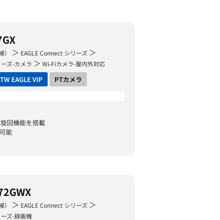
7GX
＞
＞
線）
EAGLE Connect シリーズ
＞
 シリーズ-カメラ
Wi-Fiカメラ-屋内外対応
TW EAGLE VIP
PTカメラ
度の旋回機能を搭載
続可能
72GWX
＞
＞
線）
EAGLE Connect シリーズ
 シリーズ-録画機