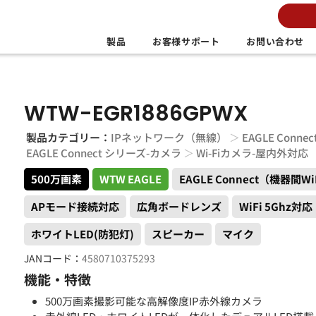
製品
お客様サポート
お問い合わせ
WTW-EGR1886GPWX
製品カテゴリー：
IPネットワーク（無線）
＞
EAGLE Conne
EAGLE Connect シリーズ-カメラ
＞
Wi-Fiカメラ-屋内外対応
500万画素
WTW EAGLE
EAGLE Connect（機器間Wi
APモード接続対応
広角ボードレンズ
WiFi 5Ghz対応
ホワイトLED(防犯灯)
スピーカー
マイク
JANコード：
4580710375293
機能・特徴
500万画素撮影可能な高解像度IP赤外線カメラ