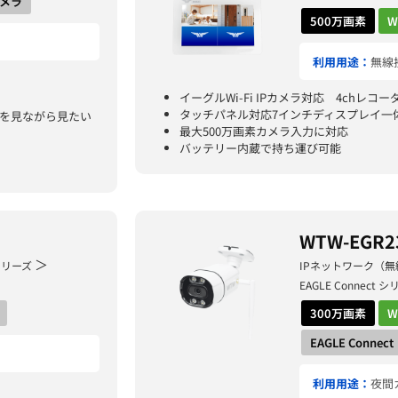
カメラ
500万画素
W
利用用途：
無線
イーグルWi-Fi IPカメラ対応 4chレコー
タッチパネル対応7インチディスプレイ一
像を見ながら見たい
最大500万画素カメラ入力に対応
バッテリー内蔵で持ち運び可能
WTW-EGR2
＞
 シリーズ
IPネットワーク（無
EAGLE Connect
300万画素
W
EAGLE Conne
利用用途：
夜間