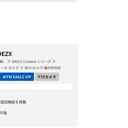
9EZX
＞
＞
線）
EAGLE Connect シリーズ
＞
 シリーズ-カメラ
Wi-Fiカメラ-屋内外対応
WTW EAGLE VIP
PTZカメラ
度の旋回機能を搭載
続可能