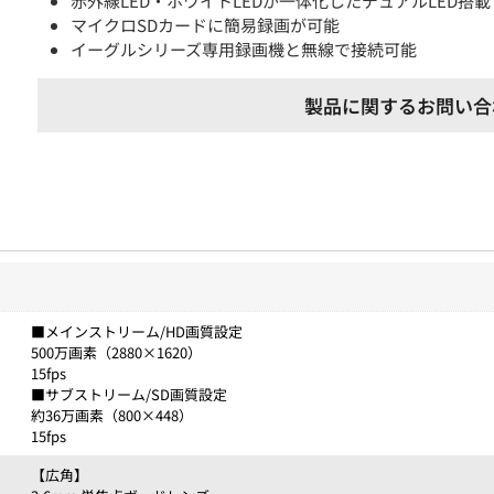
赤外線LED・ホワイトLEDが一体化したデュアルLED搭載
マイクロSDカードに簡易録画が可能
イーグルシリーズ専用録画機と無線で接続可能
製品に関するお問い合
■メインストリーム/HD画質設定
500万画素（2880×1620）
15fps
■サブストリーム/SD画質設定
約36万画素（800×448）
15fps
【広角】