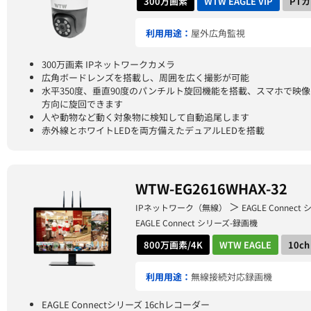
300万画素
WTW EAGLE VIP
PT
利用用途：
屋外広角監視
300万画素 IPネットワークカメラ
広角ボードレンズを搭載し、周囲を広く撮影が可能
水平350度、垂直90度のパンチルト旋回機能を搭載、スマホで映
方向に旋回できます
人や動物など動く対象物に検知して自動追尾します
赤外線とホワイトLEDを両方備えたデュアルLEDを搭載
WTW-EG2616WHAX-32
＞
IPネットワーク（無線）
EAGLE Connect
EAGLE Connect シリーズ-録画機
800万画素/4K
WTW EAGLE
10ch
利用用途：
無線接続対応録画機
EAGLE Connectシリーズ 16chレコーダー