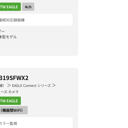
TW EAGLE
4ch
接続対応録画機
ダー
体型モデル
319SFWX2
＞
＞
線）
EAGLE Connect シリーズ
 シリーズ-カメラ
TW EAGLE
ct（機器間WiFi）
カラー監視