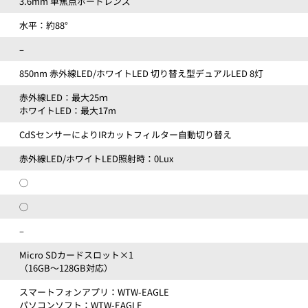
3.6mm 単焦点ボードレンズ
水平：約88°
–
850nm 赤外線LED/ホワイトLED 切り替え型デュアルLED 8灯
赤外線LED：最大25ｍ
ホワイトLED：最大17m
CdSセンサーによりIRカットフィルター自動切り替え
赤外線LED/ホワイトLED照射時：0Lux
◯
◯
–
Micro SDカードスロット×1
（16GB～128GB対応）
スマートフォンアプリ：WTW-EAGLE
パソコンソフト：WTW-EAGLE