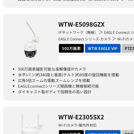
WTW-E5098GZX
＞
IPネットワーク（無線）
EAGLE Connect
＞
EAGLE Connect シリーズ-カメラ
Wi-Fiカ
500万画素
WTW EAGLE VIP
PT
500万画素撮影可能な高解像度IPカメラ
水平(パン)約340度と垂直(チルト)約85度の旋回機能を搭載
広角5倍ズームの電動ズームレンズを搭載
EAGLEconnectシリーズ録画機と無線接続可能
ダイキャスト製ボディで信頼性の高い設計
WTW-E2305SX2
Wi-Fiカメラ-屋内外対応