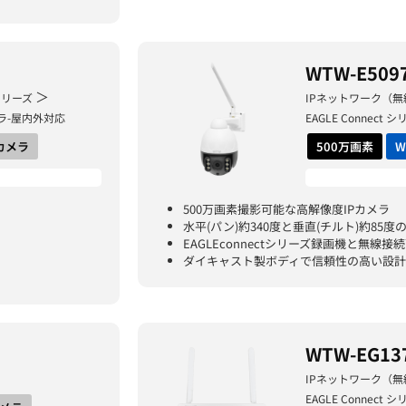
WTW-E509
＞
 シリーズ
IPネットワーク（無
メラ-屋内外対応
EAGLE Connect
Zカメラ
500万画素
W
500万画素撮影可能な高解像度IPカメラ
水平(パン)約340度と垂直(チルト)約85
EAGLEconnectシリーズ録画機と無線接
ダイキャスト製ボディで信頼性の高い設計
WTW-EG13
IPネットワーク（無
EAGLE Connect