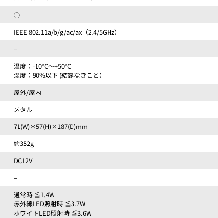
◯
IEEE 802.11a/b/g/ac/ax（2.4/5GHz）
–
温度：-10°C～+50°C
湿度：90%以下 (結露なきこと）
屋外/屋内
メタル
71(W)×57(H)×187(D)mm
約352g
DC12V
–
通常時 ≦1.4W
赤外線LED照射時 ≦3.7W
ホワイトLED照射時 ≦3.6W