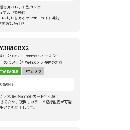
ズ録画機専用バレット型カメラ
ュアルLED搭載
EDへ切り替えるセンサーライト機能
方向通話が可能
Y388GBX2
＞
＞
線）
EAGLE Connect シリーズ
＞
 シリーズ-カメラ
Wi-Fiカメラ-屋内外対応
TW EAGLE
PTカメラ
広角監視
ラ内部のMicroSDカードで記録！
できるため、夜間もカラーで記録監視が可能
犯効果も向上します。