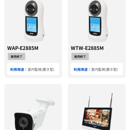
WAP-E2885M
WTW-E2885M
販売終了
販売終了
利用用途：
室内監視(置き型)
利用用途：
室内監視(置き型)