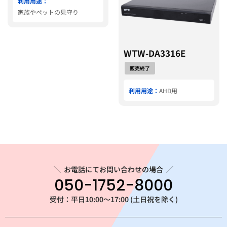
利用用途：
家族やペットの見守り
WTW-DA3316E
販売終了
利用用途：
AHD用
＼
お電話にてお問い合わせの場合
／
050-1752-8000
受付：平日10:00～17:00 (土日祝を除く)