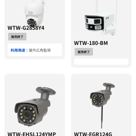
WTW-G2858Y4
販売終了
WTW-180-BM
利用用途：
屋外広角監視
販売終了
WTW-EHSL124YMP
WTW-EGR124G