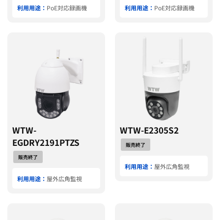
利用用途：
PoE対応録画機
利用用途：
PoE対応録画機
WTW-
WTW-E2305S2
EGDRY2191PTZS
販売終了
販売終了
利用用途：
屋外広角監視
利用用途：
屋外広角監視