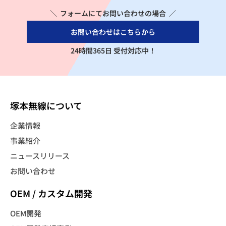
＼ フォームにてお問い合わせの場合 ／
お問い合わせはこちらから
24時間365日 受付対応中！
塚本無線について
企業情報
事業紹介
ニュースリリース
お問い合わせ
OEM / カスタム開発
OEM開発