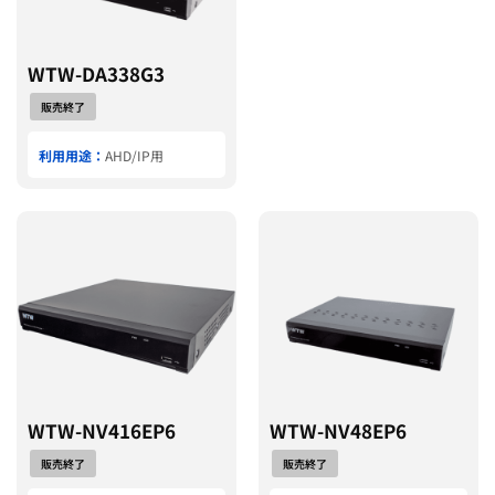
WTW-DA338G3
販売終了
利用用途：
AHD/IP用
WTW-NV416EP6
WTW-NV48EP6
販売終了
販売終了