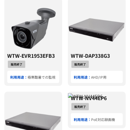
WTW-EVR1953EFB3
WTW-DAP338G3
販売終了
販売終了
利用用途：
極寒酷暑での監視
利用用途：
AHD/IP用
WTW-NV44EP6
販売終了
利用用途：
PoE対応録画機