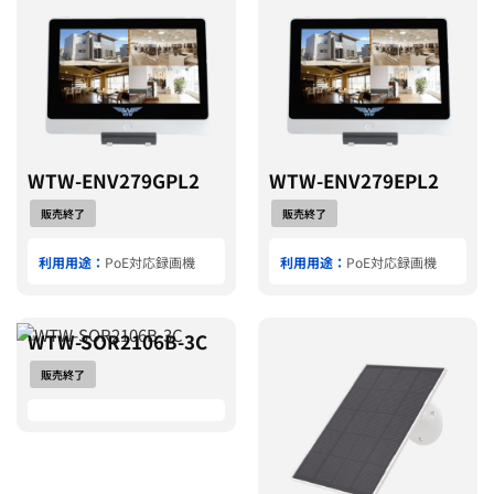
WTW-ENV279GPL2
WTW-ENV279EPL2
販売終了
販売終了
利用用途：
PoE対応録画機
利用用途：
PoE対応録画機
WTW-SOR2106B-3C
販売終了