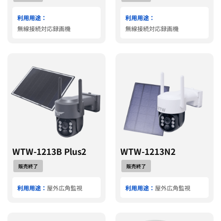
利用用途：
利用用途：
無線接続対応録画機
無線接続対応録画機
WTW-1213B Plus2
WTW-1213N2
販売終了
販売終了
利用用途：
屋外広角監視
利用用途：
屋外広角監視