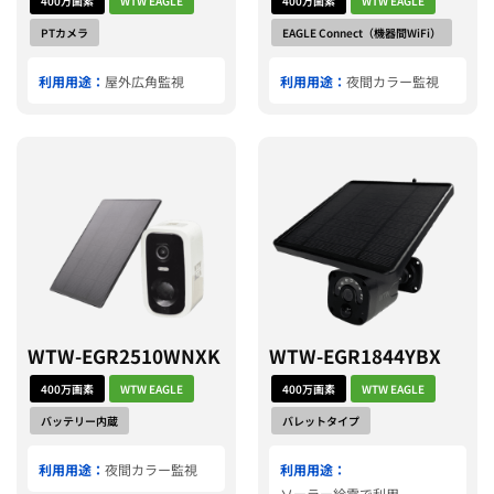
400万画素
WTW EAGLE
400万画素
WTW EAGLE
PTカメラ
EAGLE Connect（機器間WiFi）
利用用途：
屋外広角監視
利用用途：
夜間カラー監視
WTW-EGR2510WNXK
WTW-EGR1844YBX
400万画素
WTW EAGLE
400万画素
WTW EAGLE
バッテリー内蔵
バレットタイプ
利用用途：
夜間カラー監視
利用用途：
ソーラー給電で利用