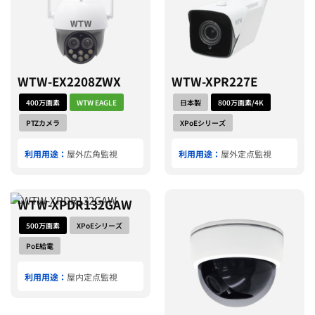
WTW-EX2208ZWX
WTW-XPR227E
400万画素
WTW EAGLE
日本製
800万画素/4K
PTZカメラ
XPoEシリーズ
利用用途：
屋外広角監視
利用用途：
屋外定点監視
WTW-XPDR132GAW
500万画素
XPoEシリーズ
PoE給電
利用用途：
屋内定点監視