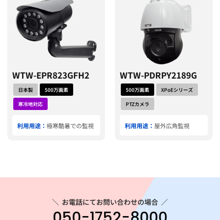
WTW-EPR823GFH2
WTW-PDRPY2189G
日本製
500万画素
500万画素
XPoEシリーズ
寒冷地対応
PTZカメラ
利用用途：
極寒酷暑での監視
利用用途：
屋外広角監視
＼
お電話にてお問い合わせの場合
／
050-1752-8000