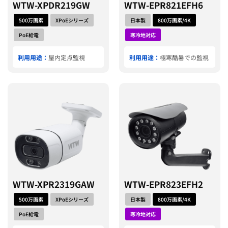
WTW-XPDR219GW
WTW-EPR821EFH6
500万画素
XPoEシリーズ
日本製
800万画素/4K
PoE給電
寒冷地対応
利用用途：
屋内定点監視
利用用途：
極寒酷暑での監視
WTW-XPR2319GAW
WTW-EPR823EFH2
500万画素
XPoEシリーズ
日本製
800万画素/4K
PoE給電
寒冷地対応