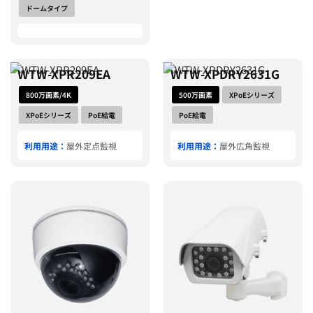
ドームタイプ
WTW-XPR209EA
WTW-XPDRY2631G
800万画素/4K
500万画素
XPoEシリーズ
XPoEシリーズ
PoE給電
PoE給電
利用用途：
屋外定点監視
利用用途：
屋外広角監視