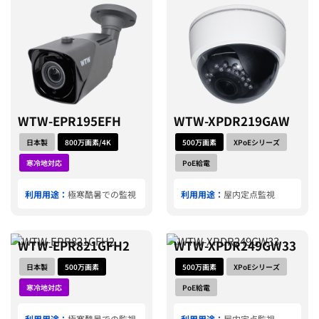
WTW-EPR195EFH
WTW-XPDR219GAW
日本製
800万画素/4K
500万画素
XPoEシリーズ
寒冷地対応
PoE給電
利用用途：
極寒酷暑での監視
利用用途：
屋内定点監視
WTW-EPR821GFH2
WTW-XPDR249GW33
日本製
500万画素
500万画素
XPoEシリーズ
寒冷地対応
PoE給電
利用用途：
極寒酷暑での監視
利用用途：
屋内定点監視