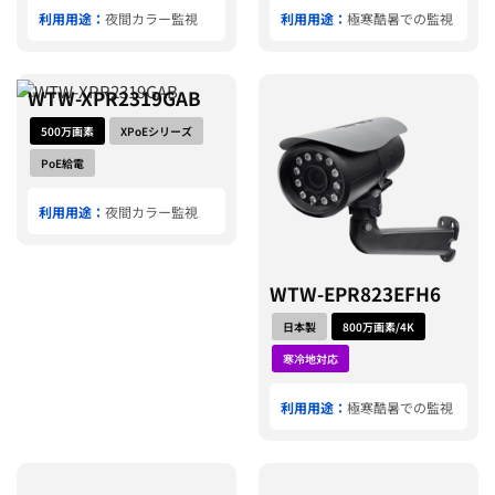
利用用途：
夜間カラー監視
利用用途：
極寒酷暑での監視
WTW-XPR2319GAB
500万画素
XPoEシリーズ
PoE給電
利用用途：
夜間カラー監視
WTW-EPR823EFH6
日本製
800万画素/4K
寒冷地対応
利用用途：
極寒酷暑での監視