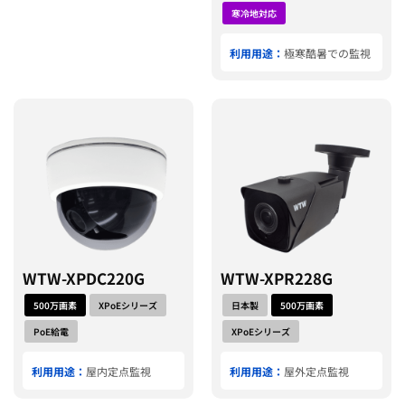
寒冷地対応
利用用途：
極寒酷暑での監視
WTW-XPDC220G
WTW-XPR228G
500万画素
XPoEシリーズ
日本製
500万画素
PoE給電
XPoEシリーズ
利用用途：
屋内定点監視
利用用途：
屋外定点監視