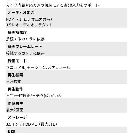
マイク内蔵対応カメラ接続による各ch入力をサポート
オーディオ出力
HDMI x 1 (ビデオ出力共有）
3.5Φ オーディオプラグ x 1
録画解像度
接続するカメラに依存
録画フレームレート
接続するカメラに依存
録画モード
マニュアル/モーション/スケジュール
再生検索
日時検索
再生動作
再生/一時停止/早送り(x2. x4. x8)
同時再生
最大2画面
ストレージ
3.5インチHDD×1（最大8TB）
USB