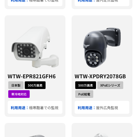
WTW-EPR821GFH6
WTW-XPDRY2078GB
日本製
500万画素
500万画素
XPoEシリーズ
寒冷地対応
PoE給電
利用用途：
極寒酷暑での監視
利用用途：
屋外広角監視