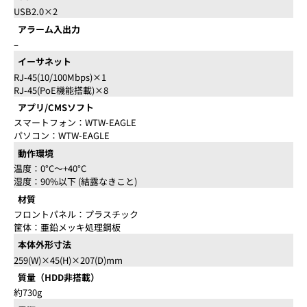
USB2.0×2
アラーム入出力
–
イーサネット
RJ-45(10/100Mbps)×1
RJ-45(PoE機能搭載)×8
アプリ/CMSソフト
スマートフォン：WTW-EAGLE
パソコン：WTW-EAGLE
動作環境
温度：0°C～+40°C
湿度：90%以下 (結露なきこと)
材質
フロントパネル：プラスチック
筐体：亜鉛メッキ処理鋼板
本体外形寸法
259(W)×45(H)×207(D)mm
質量（HDD非搭載）
約730g