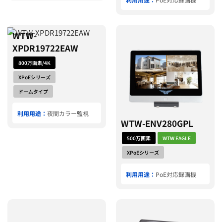
WTW-
XPDR19722EAW
800万画素/4K
XPoEシリーズ
ドームタイプ
利用用途：
夜間カラー監視
WTW-ENV280GPL
500万画素
WTW EAGLE
XPoEシリーズ
利用用途：
PoE対応録画機