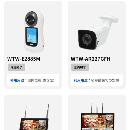
WTW-E2885M
WTW-AR227GFH
販売終了
販売終了
利用用途：
室内監視(置き型)
利用用途：
極寒酷暑での監視