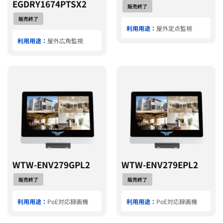
EGDRY1674PTSX2
販売終了
販売終了
利用用途：
屋外定点監視
利用用途：
屋外広角監視
WTW-ENV279GPL2
WTW-ENV279EPL2
販売終了
販売終了
利用用途：
PoE対応録画機
利用用途：
PoE対応録画機