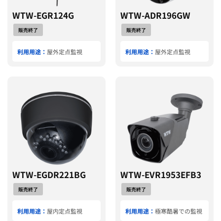
WTW-EGR124G
WTW-ADR196GW
販売終了
販売終了
利用用途：
屋外定点監視
利用用途：
屋外定点監視
WTW-EGDR221BG
WTW-EVR1953EFB3
販売終了
販売終了
利用用途：
屋内定点監視
利用用途：
極寒酷暑での監視