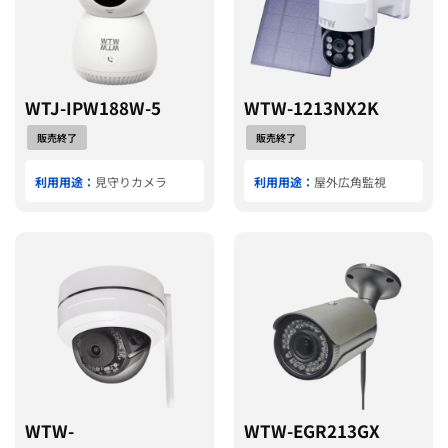
WTJ-IPW188W-5
WTW-1213NX2K
販売終了
販売終了
利用用途：
見守りカメラ
利用用途：
屋外広角監視
WTW-
WTW-EGR213GX