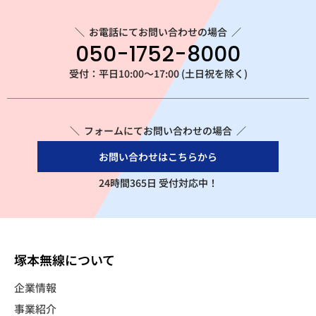
＼
お電話にてお問い合わせの場合
／
050-1752-8000
受付：平日10:00～17:00 (土日祝を除く)
＼ フォームにてお問い合わせの場合 ／
お問い合わせはこちらから
24時間365日 受付対応中！
塚本無線について
企業情報
事業紹介