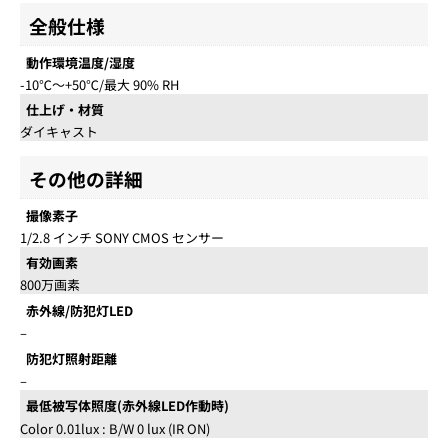
全般仕様
動作環境温度/湿度
-10℃～+50℃/最大 90% RH
仕上げ・材質
ダイキャスト
その他の詳細
撮像素子
1/2.8 インチ SONY CMOS センサー
有効画素
800万画素
赤外線/防犯灯LED
–
防犯灯照射距離
–
最低被写体照度(赤外線LED作動時)
Color 0.01lux : B/W 0 lux (IR ON)