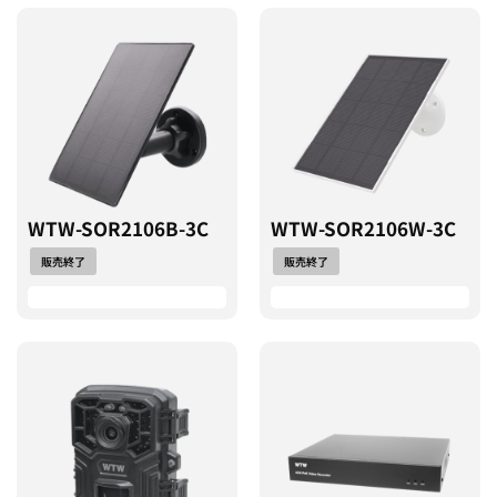
WTW-SOR2106B-3C
WTW-SOR2106W-3C
販売終了
販売終了