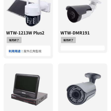
WTW-1213W Plus2
WTW-DMR191
販売終了
販売終了
利用用途：
屋外広角監視