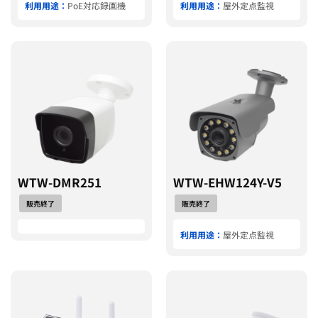
利用用途：
PoE対応録画機
利用用途：
屋外定点監視
WTW-DMR251
WTW-EHW124Y-V5
販売終了
販売終了
利用用途：
屋外定点監視