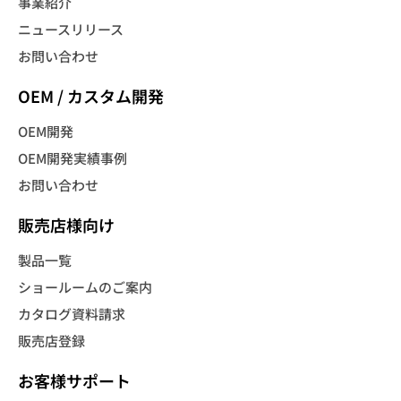
事業紹介
ニュースリリース
お問い合わせ
OEM / カスタム開発
OEM開発
OEM開発実績事例
お問い合わせ
販売店様向け
製品一覧
ショールームのご案内
カタログ資料請求
販売店登録
お客様サポート