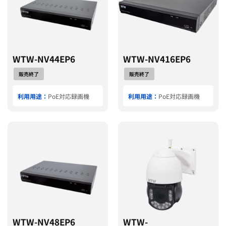
WTW-NV44EP6
WTW-NV416EP6
販売終了
販売終了
利用用途：
PoE対応録画機
利用用途：
PoE対応録画機
WTW-NV48EP6
WTW-