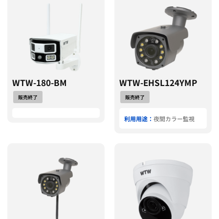
WTW-180-BM
WTW-EHSL124YMP
販売終了
販売終了
利用用途：
夜間カラー監視