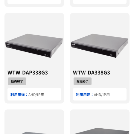
WTW-DAP338G3
WTW-DA338G3
販売終了
販売終了
利用用途：
AHD/IP用
利用用途：
AHD/IP用