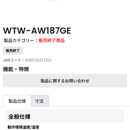
WTW-AW187GE
製品カテゴリー：
販売終了商品
販売終了
JANコード：
4580710372353
機能・特徴
製品に関するお問い合わせ
製品仕様
寸法
全般仕様
動作環境温度/湿度