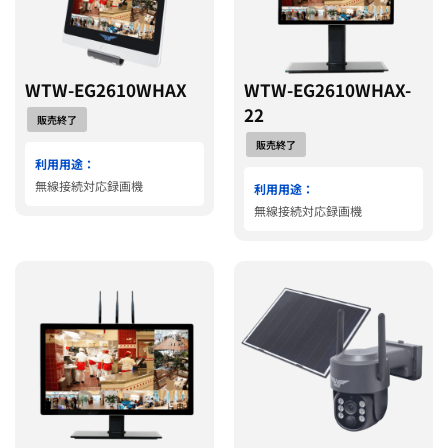
WTW-EG2610WHAX
WTW-EG2610WHAX-
22
販売終了
販売終了
利用用途：
無線接続対応録画機
利用用途：
無線接続対応録画機