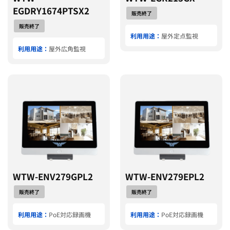
EGDRY1674PTSX2
販売終了
販売終了
利用用途：
屋外定点監視
利用用途：
屋外広角監視
WTW-ENV279GPL2
WTW-ENV279EPL2
販売終了
販売終了
利用用途：
PoE対応録画機
利用用途：
PoE対応録画機