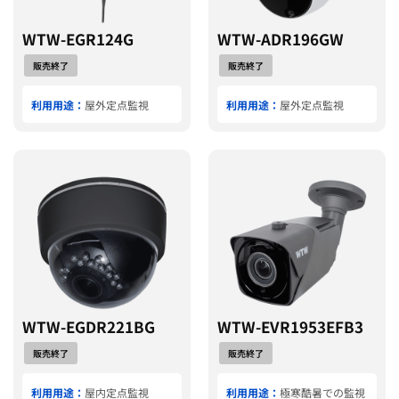
WTW-EGR124G
WTW-ADR196GW
販売終了
販売終了
利用用途：
屋外定点監視
利用用途：
屋外定点監視
WTW-EGDR221BG
WTW-EVR1953EFB3
販売終了
販売終了
利用用途：
屋内定点監視
利用用途：
極寒酷暑での監視