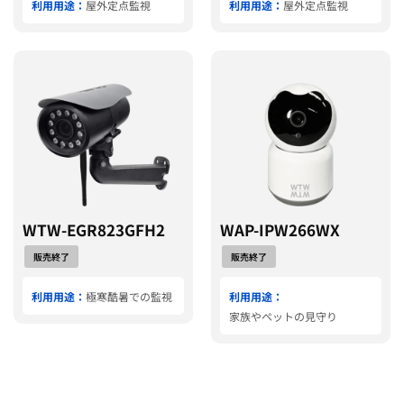
利用用途：
屋外定点監視
利用用途：
屋外定点監視
WTW-EGR823GFH2
WAP-IPW266WX
販売終了
販売終了
利用用途：
極寒酷暑での監視
利用用途：
家族やペットの見守り