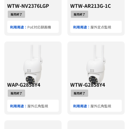
WTW-NV2376LGP
WTW-AR213G-1C
販売終了
販売終了
利用用途：
PoE対応録画機
利用用途：
屋外定点監視
WAP-G2858Y4
WTW-G2858Y4
販売終了
販売終了
利用用途：
屋外広角監視
利用用途：
屋外広角監視