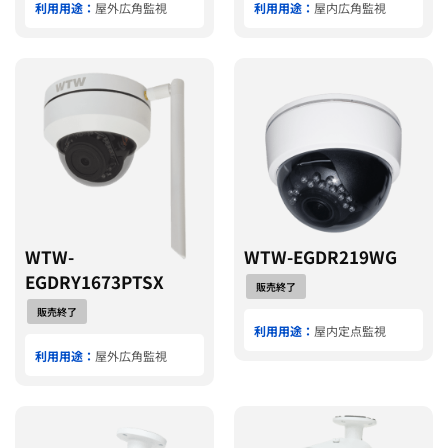
利用用途：
屋外広角監視
利用用途：
屋内広角監視
WTW-
WTW-EGDR219WG
EGDRY1673PTSX
販売終了
販売終了
利用用途：
屋内定点監視
利用用途：
屋外広角監視