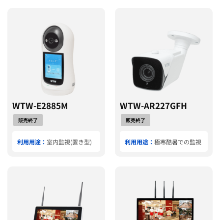
WTW-E2885M
WTW-AR227GFH
販売終了
販売終了
利用用途：
室内監視(置き型)
利用用途：
極寒酷暑での監視