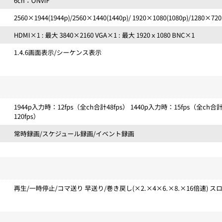
6ch：ONVIF
2560×1944(1944p)/2560×1440(1440p)/ 1920×1080(1080p)/1280×720(
HDMI×1 : 最大 3840×2160 VGA×1 : 最大 1920ｘ1080 BNC×1
1.4.6画面表示/シーケンス表示
1944p入力時：12fps（全ch合計48fps） 1440p入力時：15fps（全ch合計
120fps）
常時録画/スケジュール録画/イベント録画
再生/一時停止/コマ送り 早送り/巻き戻し(×2.×4×6.×8.×16倍速) スロー再