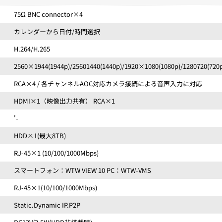
75Ω BNC connector×4
カレンダーから日付/時間選択
H.264/H.265
2560×1944(1944p)/25601440(1440p)/1920×1080(1080p)/1280720(720
RCA×4 / 各チャンネルAOC対応カメラ接続による音声入力に対応
HDMI×1（映像出力共有） RCA×1
'-
HDD×1(最大8TB)
RJ-45×1 (10/100/1000Mbps)
スマートフォン：WTW VIEW 10 PC：WTW-VMS
RJ-45×1(10/100/1000Mbps)
Static.Dynamic IP.P2P