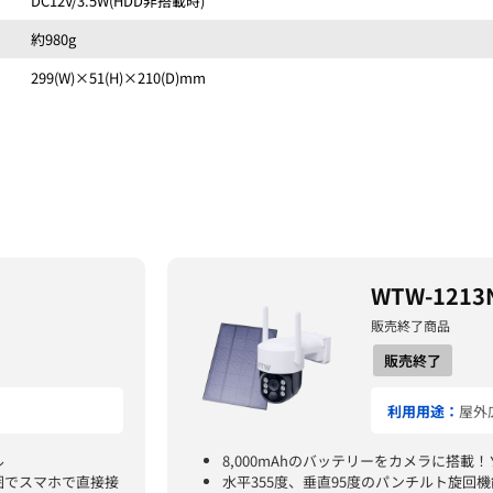
DC12V/3.5W(HDD非搭載時)
約980g
299(W)×51(H)×210(D)mm
WTW-1213
販売終了商品
販売終了
利用用途：
屋外
ル
8,000mAhのバッテリーをカメラに搭
囲でスマホで直接接
水平355度、垂直95度のパンチルト旋回