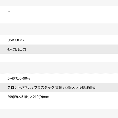
'-
USB2.0×2
4入力/1出力
5~40℃/0~90%
フロントパネル : プラスチック 筐体 : 亜鉛メッキ処理鋼板
299(W)×51(H)×210(D)mm