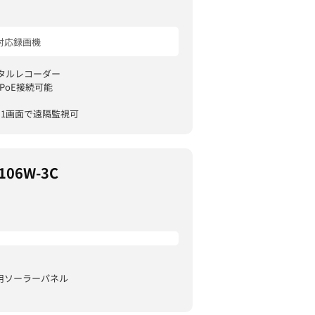
E対応録画機
ジタルレコーダー
PoE接続可能
を1画面で遠隔監視可
106W-3C
)用ソーラーパネル