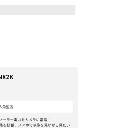
NX2K
広角監視
載！ソーラー電力をカメラに蓄電！
機能を搭載、スマホで映像を見ながら見たい