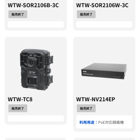
WTW-SOR2106B-3C
WTW-SOR2106W-3C
販売終了
販売終了
WTW-TC8
WTW-NV214EP
販売終了
販売終了
利用用途：
PoE対応録画機