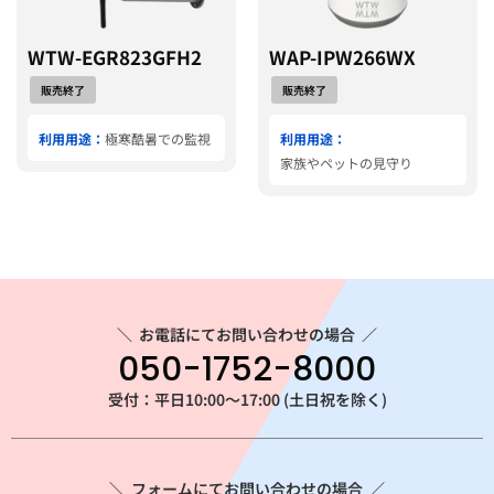
WTW-EGR823GFH2
WAP-IPW266WX
販売終了
販売終了
利用用途：
極寒酷暑での監視
利用用途：
家族やペットの見守り
＼
お電話にてお問い合わせの場合
／
050-1752-8000
受付：平日10:00～17:00 (土日祝を除く)
＼ フォームにてお問い合わせの場合 ／