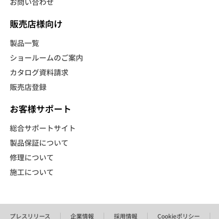
お問い合わせ
販売店様向け
製品一覧
ショールームのご案内
カタログ資料請求
販売店登録
お客様サポート
総合サポートサイト
製品保証について
修理について
施工について
プレスリリース
企業情報
採用情報
Cookieポリシー