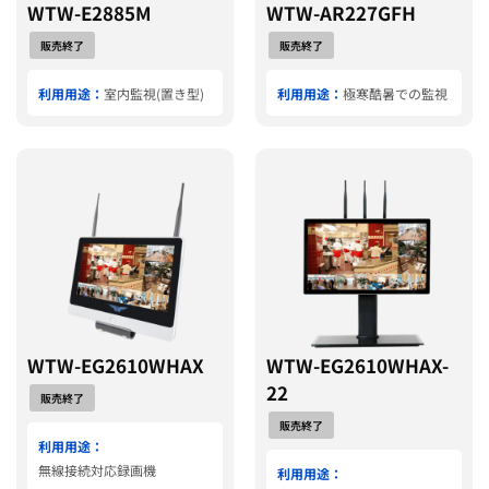
WTW-E2885M
WTW-AR227GFH
販売終了
販売終了
利用用途：
室内監視(置き型)
利用用途：
極寒酷暑での監視
WTW-EG2610WHAX
WTW-EG2610WHAX-
22
販売終了
販売終了
利用用途：
無線接続対応録画機
利用用途：