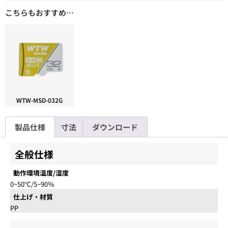
こちらもおすすめ…
WTW-MSD-032G
製品仕様
寸法
ダウンロード
全般仕様
動作環境温度/湿度
0~50℃/5~90％
仕上げ・材質
PP