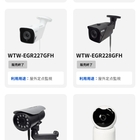
WTW-EGR227GFH
WTW-EGR228GFH
販売終了
販売終了
利用用途：
屋外定点監視
利用用途：
屋外定点監視