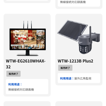
無線接続対応録画機
WTW-EG2610WHAX-
WTW-1213B Plus2
32
販売終了
販売終了
利用用途：
屋外広角監視
利用用途：
無線接続対応録画機