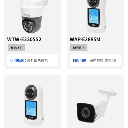
WTW-E2305S2
WAP-E2885M
販売終了
販売終了
利用用途：
屋外広角監視
利用用途：
室内監視(置き型)