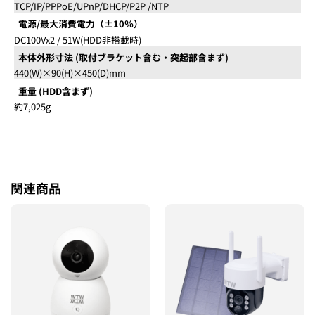
TCP/IP/PPPoE/UPnP/DHCP/P2P /NTP
電源/最大消費電力（±10％）
DC100Vx2 / 51W(HDD非搭載時)
本体外形寸法 (取付ブラケット含む・突起部含まず)
440(W)×90(H)×450(D)mm
重量 (HDD含まず)
約7,025g
関連商品