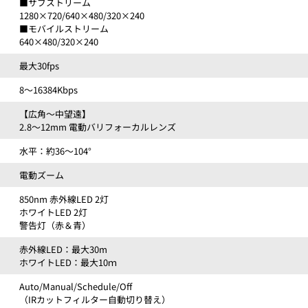
■サブストリーム
1280×720/640×480/320×240
■モバイルストリーム
640×480/320×240
最大30fps
8～16384Kbps
【広角～中望遠】
2.8～12mm 電動バリフォーカルレンズ
水平：約36～104°
電動ズーム
850nm 赤外線LED 2灯
ホワイトLED 2灯
警告灯（赤＆青）
赤外線LED：最大30m
ホワイトLED：最大10ｍ
Auto/Manual/Schedule/Off
（IRカットフィルター自動切り替え）