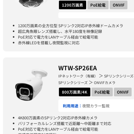
1200万画素
PoE給電
ONVIF
1200万画素の全方位型 SPリンク2対応IP赤外線ドームカメラ
超広角魚眼レンズ搭載し、水平180度を映像記録
PoE対応で電力をLANケーブル経由で給電可能
赤外線LEDを搭載し夜間監視に対応
WTW-SP26EA
＞
IPネットワーク（有線）
SPリンクシリーズ
＞
SPリンクシリーズ
ONVIFカメラ
800万画素/4K
PoE給電
ONVIF
利用用途：
夜間カラー監視
4K800万画素のSPリンク2対応IP赤外線カメラ
バリフォーカルレンズ搭載で近距離～中距離まで対応
PoE対応で電力をLANケーブル経由で給電可能