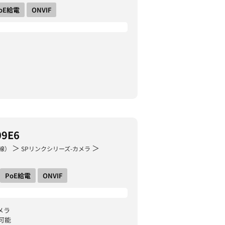
oE給電
ONVIF
09E6
＞
＞
線）
SPリンクシリーズ-カメラ
PoE給電
ONVIF
メラ
可能