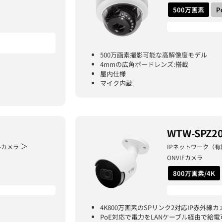
500万画素
P
500万画素撮影可能な高解像度モデル
4mmの広角ボードレンズ:搭載
屋内仕様
マイク内蔵
WTW-SPZ2
＞
-カメラ
IPネットワーク（有
ONVIFカメラ
800万画素/4K
4K800万画素のSPリンク2対応IP赤外線カ
PoE対応で電力をLANケーブル経由で給電