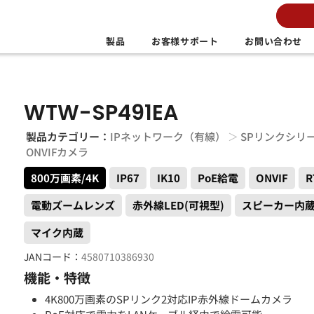
製品
お客様サポート
お問い合わせ
WTW-SP491EA
製品カテゴリー：
IPネットワーク（有線）
＞
SPリンクシリ
ONVIFカメラ
800万画素/4K
IP67
IK10
PoE給電
ONVIF
R
電動ズームレンズ
赤外線LED(可視型)
スピーカー内
マイク内蔵
JANコード：
4580710386930
機能・特徴
4K800万画素のSPリンク2対応IP赤外線ドームカメラ