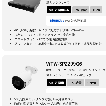
SPリンクシリーズ
800万画素/4K
PoE給電
16ch
利用用途：
PoE対応録画機
4K（800万画素）カメラに対応デジタルレコーダー
16台のSPリンク2対応カメラとPoE接続可能
スマートフォン・PCでの遠隔監視対応
グループ機能・CMS機能対応で複数箇所を1画面で遠隔監視可能
WTW-SPZ209G6
＞
IPネットワーク（有線）
SPリンクシリーズ
＞
SPリンクシリーズ
ONVIFカメラ
500万画素
PoE給電
ONVIF
500万画素のSPリンク2対応IP赤外線カメラ
PoE対応で電力をLANケーブル経由で給電可能