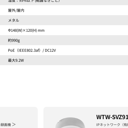
湿度：95%以下 (結露なきこと）
屋外/屋内
メタル
Φ148(W)×120(H) mm
約990g
PoE（IEEE802.3af）/ DC12V
最大9.2W
WTW-SVZ9
＞
-録画機
IPネットワーク（有