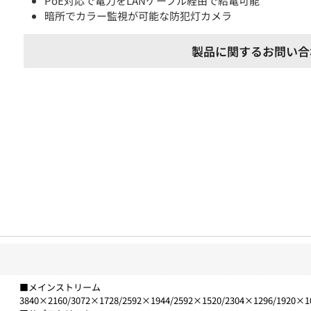
PoE対応で電力をLANケーブル経由で給電可能
暗所でカラー監視が可能な防犯灯カメラ
製品に関するお問い合
■メインストリーム
3840×2160/3072×1728/2592×1944/2592×1520/2304×1296/1920×1