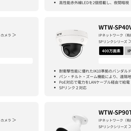
高性能赤外線LEDを2個搭載し、夜間暗視
WTW-SP40
＞
-カメラ
IPネットワーク（有
SPリンクシリーズ
400万画素
I
耐衝撃性能に優れたIK10準拠のバンダル
パン・チルト・ズーム機能により、遠隔
PoE対応で電力をLANケーブル経由で給電
SPリンク２対応
WTW-SP90
＞
-カメラ
IPネットワーク（有
SPリンクシリーズ