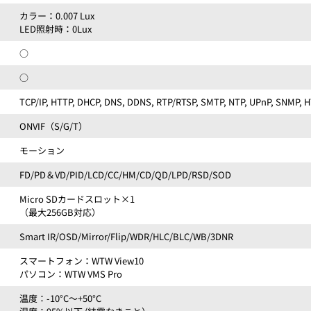
カラー：0.007 Lux
LED照射時：0Lux
○
○
TCP/IP, HTTP, DHCP, DNS, DDNS, RTP/RTSP, SMTP, NTP, UPnP, SNMP, 
ONVIF（S/G/T）
モーション
FD/PD＆VD/PID/LCD/CC/HM/CD/QD/LPD/RSD/SOD
Micro SDカードスロット×1
（最大256GB対応）
Smart IR/OSD/Mirror/Flip/WDR/HLC/BLC/WB/3DNR
スマートフォン：WTW View10
パソコン：WTW VMS Pro
温度：-10°C～+50°C