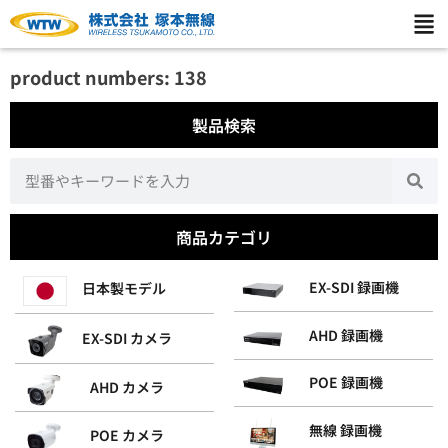
product numbers: 138
製品検索
商品カテゴリ
EX-SDI 録画機
日本製モデル
AHD 録画機
EX-SDI カメラ
POE 録画機
AHD カメラ
無線 録画機
POE カメラ