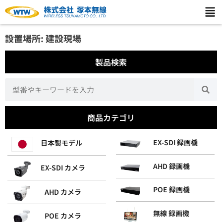
設置場所: 建設現場
製品検索
商品カテゴリ
EX-SDI 録画機
日本製モデル
AHD 録画機
EX-SDI カメラ
POE 録画機
AHD カメラ
無線 録画機
POE カメラ