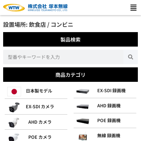
設置場所: 飲食店 / コンビニ
製品検索
商品カテゴリ
EX-SDI 録画機
日本製モデル
AHD 録画機
EX-SDI カメラ
POE 録画機
AHD カメラ
無線 録画機
POE カメラ