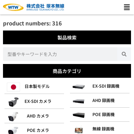
product numbers: 316
製品検索
商品カテゴリ
EX-SDI 録画機
日本製モデル
AHD 録画機
EX-SDI カメラ
POE 録画機
AHD カメラ
無線 録画機
POE カメラ