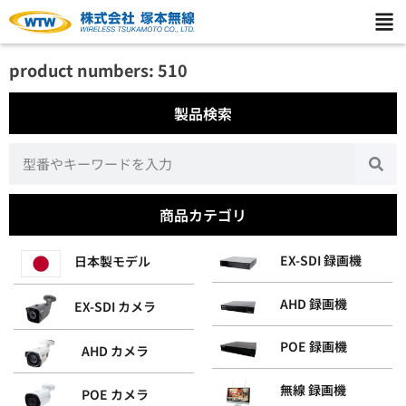
product numbers: 510
製品検索
商品カテゴリ
EX-SDI 録画機
日本製モデル
AHD 録画機
EX-SDI カメラ
POE 録画機
AHD カメラ
無線 録画機
POE カメラ