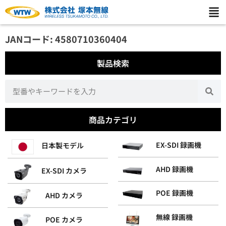
JANコード: 4580710360404
製品検索
商品カテゴリ
EX-SDI 録画機
日本製モデル
AHD 録画機
EX-SDI カメラ
POE 録画機
AHD カメラ
無線 録画機
POE カメラ