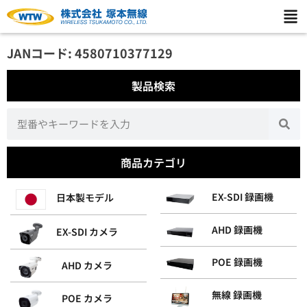
JANコード: 4580710377129
製品検索
商品カテゴリ
EX-SDI 録画機
日本製モデル
AHD 録画機
EX-SDI カメラ
POE 録画機
AHD カメラ
無線 録画機
POE カメラ