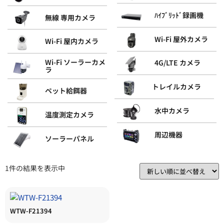
ﾊｲﾌﾞﾘｯﾄﾞ録画機
無線 専用カメラ
Wi-Fi 屋外カメラ
Wi-Fi 屋内カメラ
Wi-Fi ソーラーカメ
4G/LTE カメラ
ラ
トレイルカメラ
ペット給餌器
水中カメラ
温度測定カメラ
周辺機器
ソーラーパネル
1件の結果を表示中
WTW-F21394