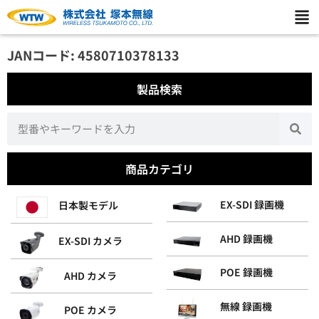
JANコード: 4580710378133
製品検索
商品カテゴリ
EX-SDI 録画機
日本製モデル
AHD 録画機
EX-SDI カメラ
POE 録画機
AHD カメラ
無線 録画機
POE カメラ