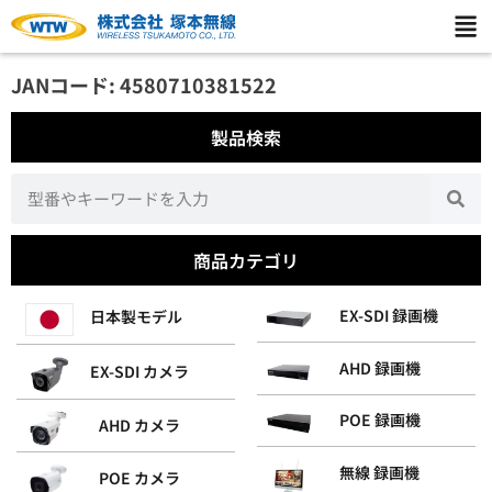
JANコード: 4580710381522
製品検索
商品カテゴリ
EX-SDI 録画機
日本製モデル
AHD 録画機
EX-SDI カメラ
POE 録画機
AHD カメラ
無線 録画機
POE カメラ