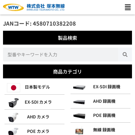
JANコード: 4580710382208
製品検索
商品カテゴリ
EX-SDI 録画機
日本製モデル
AHD 録画機
EX-SDI カメラ
POE 録画機
AHD カメラ
無線 録画機
POE カメラ