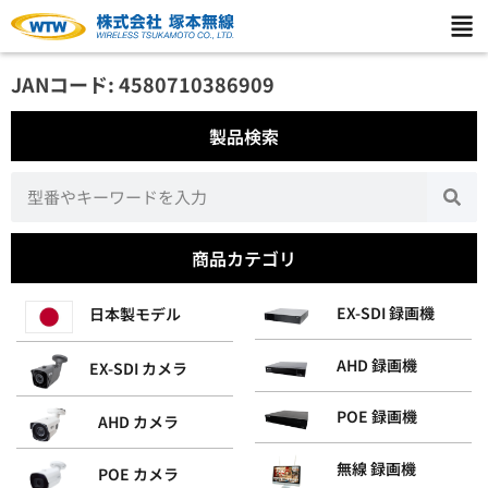
JANコード: 4580710386909
製品検索
商品カテゴリ
EX-SDI 録画機
日本製モデル
AHD 録画機
EX-SDI カメラ
POE 録画機
AHD カメラ
無線 録画機
POE カメラ