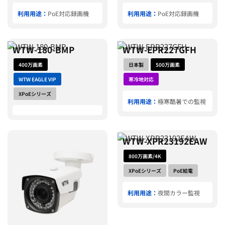
利用用途：
PoE対応録画機
利用用途：
PoE対応録画機
WTW-180-BMP
WTW-EPR227GFH
400万画素
日本製
500万画素
WTW EAGLE VIP
寒冷地対応
XPoEシリーズ
利用用途：
極寒酷暑での監視
WTW-XPR23192EAW
800万画素/4K
XPoEシリーズ
PoE給電
利用用途：
夜間カラー監視