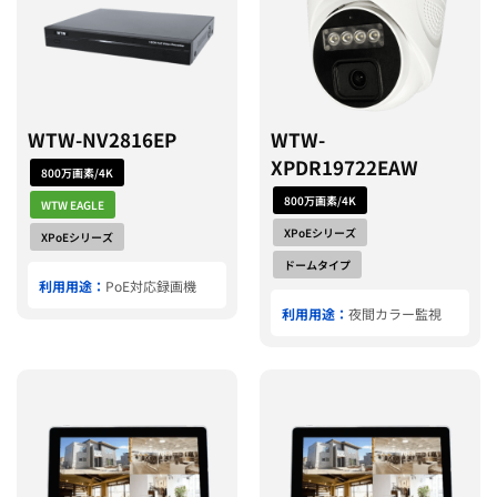
WTW-NV2816EP
WTW-
XPDR19722EAW
800万画素/4K
800万画素/4K
WTW EAGLE
XPoEシリーズ
XPoEシリーズ
ドームタイプ
利用用途：
PoE対応録画機
利用用途：
夜間カラー監視