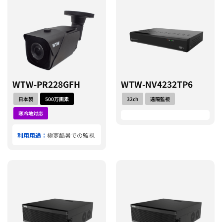
WTW-PR228GFH
WTW-NV4232TP6
日本製
500万画素
32ch
遠隔監視
寒冷地対応
利用用途：
極寒酷暑での監視