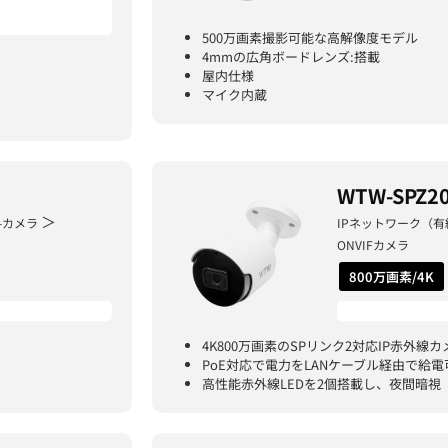
500万画素撮影可能な高解像度モデル
4mmの広角ボードレンズ:搭載
屋内仕様
マイク内蔵
WTW-SPZ2
＞
-カメラ
IPネットワーク（有
ONVIFカメラ
800万画素/4K
4K800万画素のSPリンク2対応IP赤外線カ
PoE対応で電力をLANケーブル経由で給電
高性能赤外線LEDを2個搭載し、夜間暗視