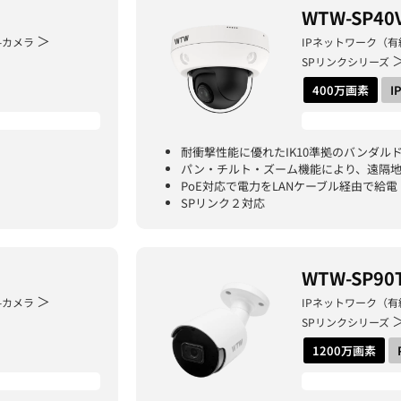
WTW-SP40
＞
-カメラ
IPネットワーク（有
SPリンクシリーズ
400万画素
I
耐衝撃性能に優れたIK10準拠のバンダル
パン・チルト・ズーム機能により、遠隔
PoE対応で電力をLANケーブル経由で給電
SPリンク２対応
WTW-SP90
＞
-カメラ
IPネットワーク（有
SPリンクシリーズ
1200万画素