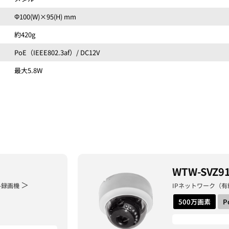
Φ100(W)×95(H) mm
約420g
PoE（IEEE802.3af）/ DC12V
最大5.8W
WTW-SVZ9
＞
-録画機
IPネットワーク（有
500万画素
P