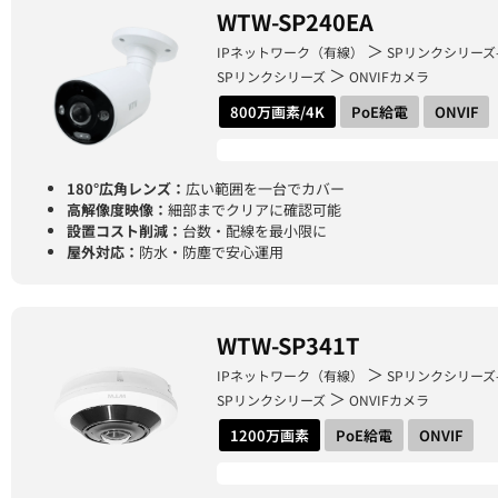
WTW-SP240EA
＞
IPネットワーク（有線）
SPリンクシリーズ
＞
SPリンクシリーズ
ONVIFカメラ
800万画素/4K
PoE給電
ONVIF
180°広角レンズ：
広い範囲を一台でカバー
高解像度映像：
細部までクリアに確認可能
設置コスト削減：
台数・配線を最小限に
屋外対応：
防水・防塵で安心運用
WTW-SP341T
＞
IPネットワーク（有線）
SPリンクシリーズ
＞
SPリンクシリーズ
ONVIFカメラ
1200万画素
PoE給電
ONVIF