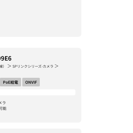
09E6
＞
＞
線）
SPリンクシリーズ-カメラ
PoE給電
ONVIF
メラ
可能