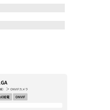
1GA
＞
線）
ONVIFカメラ
oE給電
ONVIF