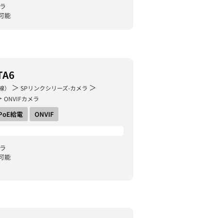
メラ
可能
TA6
＞
＞
線）
SPリンクシリーズ-カメラ
＞
ONVIFカメラ
PoE給電
ONVIF
メラ
可能