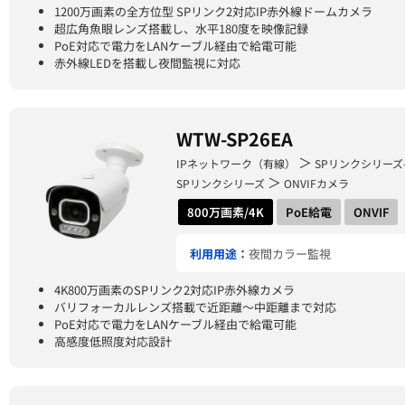
1200万画素の全方位型 SPリンク2対応IP赤外線ドームカメラ
超広角魚眼レンズ搭載し、水平180度を映像記録
PoE対応で電力をLANケーブル経由で給電可能
赤外線LEDを搭載し夜間監視に対応
WTW-SP26EA
＞
IPネットワーク（有線）
SPリンクシリーズ
＞
SPリンクシリーズ
ONVIFカメラ
800万画素/4K
PoE給電
ONVIF
利用用途：
夜間カラー監視
4K800万画素のSPリンク2対応IP赤外線カメラ
バリフォーカルレンズ搭載で近距離～中距離まで対応
PoE対応で電力をLANケーブル経由で給電可能
高感度低照度対応設計