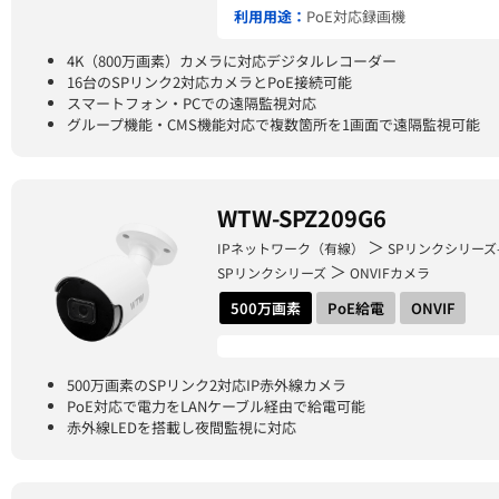
利用用途：
PoE対応録画機
4K（800万画素）カメラに対応デジタルレコーダー
16台のSPリンク2対応カメラとPoE接続可能
スマートフォン・PCでの遠隔監視対応
グループ機能・CMS機能対応で複数箇所を1画面で遠隔監視可能
WTW-SPZ209G6
＞
IPネットワーク（有線）
SPリンクシリーズ
＞
SPリンクシリーズ
ONVIFカメラ
500万画素
PoE給電
ONVIF
500万画素のSPリンク2対応IP赤外線カメラ
PoE対応で電力をLANケーブル経由で給電可能
赤外線LEDを搭載し夜間監視に対応