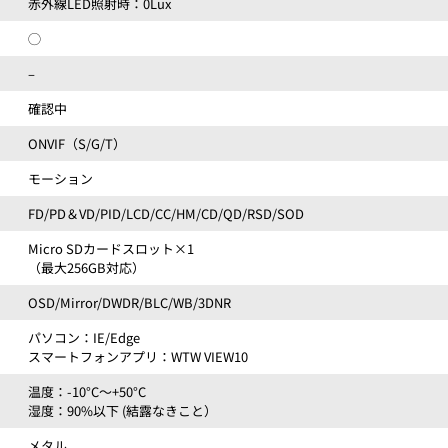
赤外線LED照射時：0Lux
◯
–
確認中
ONVIF（S/G/T）
モーション
FD/PD＆VD/PID/LCD/CC/HM/CD/QD/RSD/SOD
Micro SDカードスロット×1
（最大256GB対応）
OSD/Mirror/DWDR/BLC/WB/3DNR
パソコン：IE/Edge
スマートフォンアプリ：WTW VIEW10
温度：-10°C～+50°C
湿度：90%以下 (結露なきこと）
メタル