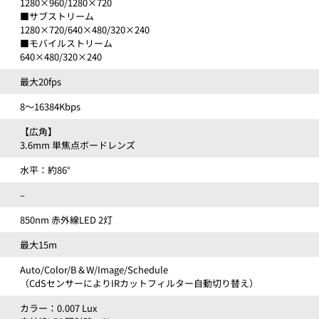
1280×960/1280×720
■サブストリーム
1280×720/640×480/320×240
■モバイルストリーム
640×480/320×240
最大20fps
8～16384Kbps
【広角】
3.6mm 単焦点ボードレンズ
水平：約86°
–
850nm 赤外線LED 2灯
最大15m
Auto/Color/B＆W/Image/Schedule
（CdSセンサーによりIRカットフィルター自動切り替え）
カラー：0.007 Lux