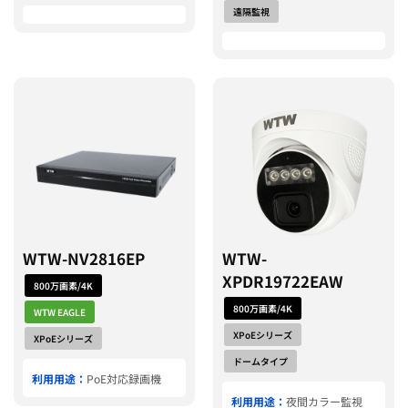
遠隔監視
WTW-NV2816EP
WTW-
XPDR19722EAW
800万画素/4K
800万画素/4K
WTW EAGLE
XPoEシリーズ
XPoEシリーズ
ドームタイプ
利用用途：
PoE対応録画機
利用用途：
夜間カラー監視