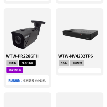
WTW-PR228GFH
WTW-NV4232TP6
日本製
500万画素
32ch
遠隔監視
寒冷地対応
利用用途：
極寒酷暑での監視