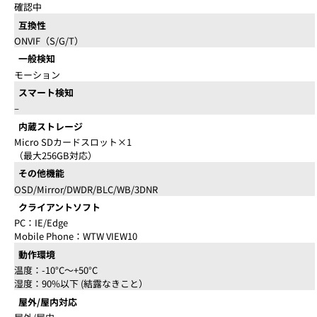
確認中
互換性
ONVIF（S/G/T）
一般検知
モーション
スマート検知
–
内蔵ストレージ
Micro SDカードスロット×1
（最大256GB対応）
その他機能
OSD/Mirror/DWDR/BLC/WB/3DNR
クライアントソフト
PC：IE/Edge
Mobile Phone：WTW VIEW10
動作環境
温度：-10°C～+50°C
湿度：90%以下 (結露なきこと）
屋外/屋内対応