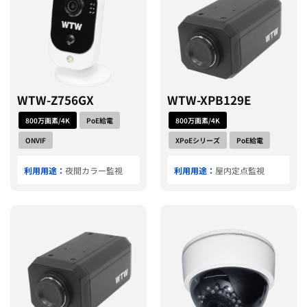
WTW-Z756GX
WTW-XPB129E
800万画素/4K
PoE給電
800万画素/4K
ONVIF
XPoEシリーズ
PoE給電
利用用途：
夜間カラー監視
利用用途：
屋内定点監視