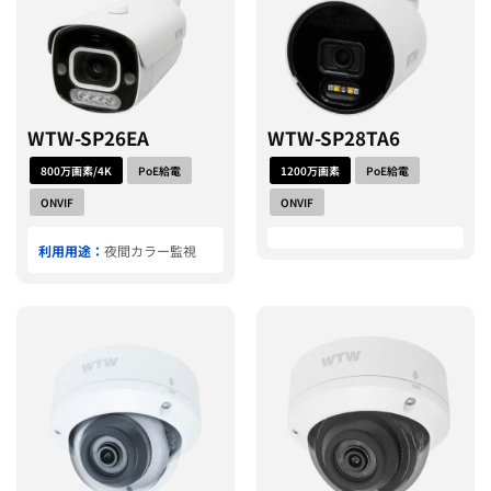
WTW-SP26EA
WTW-SP28TA6
800万画素/4K
PoE給電
1200万画素
PoE給電
ONVIF
ONVIF
利用用途：
夜間カラー監視