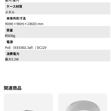
屋外/屋内
ケース材質
メタル
本体外形寸法
90(W)×98(H)×236(D) mm
質量
約830g
電源
PoE（IEEE802.3af）/ DC12V
消費電力
最大5.2W
関連商品