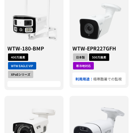
WTW-180-BMP
WTW-EPR227GFH
400万画素
日本製
500万画素
WTW EAGLE VIP
寒冷地対応
XPoEシリーズ
利用用途：
極寒酷暑での監視