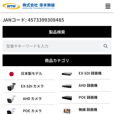
JANコード: 4573399308485
製品検索
商品カテゴリ
EX-SDI 録画機
日本製モデル
AHD 録画機
EX-SDI カメラ
POE 録画機
AHD カメラ
無線 録画機
POE カメラ