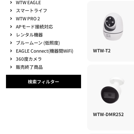
WTW EAGLE
スマートライフ
WTW PRO 2
APモード接続対応
レンタル機器
ブルームーン (低照度)
WTW-T2
EAGLE Connect(機器間WiFi)
360度カメラ
販売終了商品
検索フィルター
WTW-DMR252