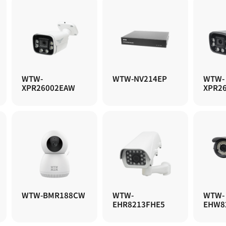
WTW-
WTW-NV214EP
WTW-
XPR26002EAW
XPR2
WTW-BMR188CW
WTW-
WTW-
EHR8213FHE5
EHW8