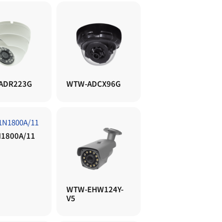
ADR223G
WTW-ADCX96G
1800A/11
WTW-EHW124Y-
V5