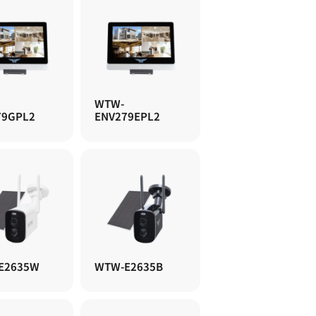
WTW-
79GPL2
ENV279EPL2
E2635W
WTW-E2635B