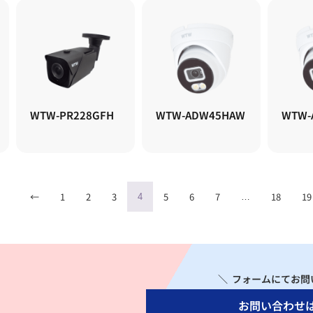
WTW-PR228GFH
WTW-ADW45HAW
WTW-
←
1
2
3
5
6
7
18
19
4
…
＼ フォームにてお問
お問い合わせ